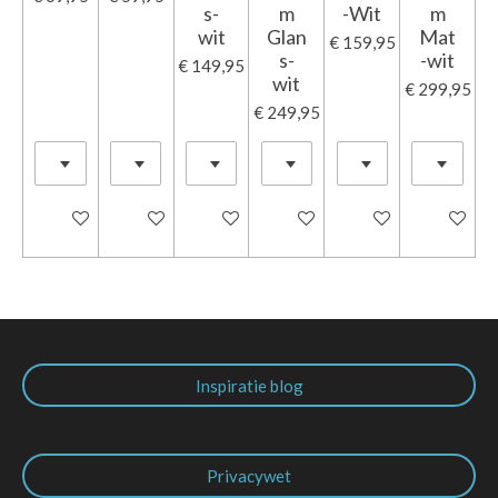
s-
m
-Wit
m
wit
Glan
Mat
€ 159,95
s-
-wit
€ 149,95
wit
€ 299,95
€ 249,95
In winkelwagen
In winkelwagen
In winkelwagen
In winkelwagen
In winkelwagen
In winkel
Inspiratie blog
Privacywet