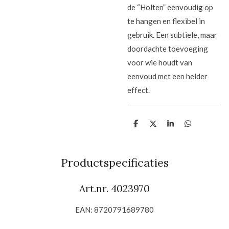
de “Holten” eenvoudig op
te hangen en flexibel in
gebruik. Een subtiele, maar
doordachte toevoeging
voor wie houdt van
eenvoud met een helder
effect.
D
D
S
D
e
e
h
e
l
e
a
l
e
l
r
e
n
e
n
Productspecificaties
Art.nr. 4023970
EAN: 8720791689780