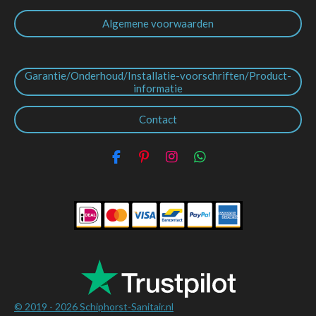
Algemene voorwaarden
Garantie/Onderhoud/Installatie-voorschriften/Product-
informatie
Contact
F
P
I
W
a
i
n
h
c
n
s
a
e
t
t
t
b
e
a
s
o
r
g
A
o
e
r
p
k
s
a
p
t
m
© 2019 - 2026
Schiphorst-Sanitair.nl