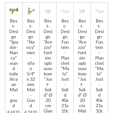
Bes
Bes
Bes
Bes
Bes
Bes
t-
t-
t-
t-
t-
t-
Desi
Desi
Desi
Desi
Desi
Desi
gn
gn
gn
gn
gn
gn
"Spa
"Na
"Are
Fon
"Are
Fon
dor-
ncy"
zzo"
tein
zzo"
tein
Nan
mini
font
-
font
-
cy"
-
ein
Plan
ein
Plan
wan
sifo
opb
chet
opb
chet
d
n
ouw
"Ma
ouw
"Ma
toile
5/4"
kom
lo"
kom
lo"
tkra
x 32
"Jus
Just
"Jus
Just
an
mm
t-
-
t-
-
Mat
Mat
Soli
Soli
Soli
Soli
-
-
d" Ø
d
d" Ø
d
gou
Gou
20
40x
20
40x
d
d
cm
21x
cm
21x
Glan
10c
Mat
10c
€ 69,95
€ 59,95