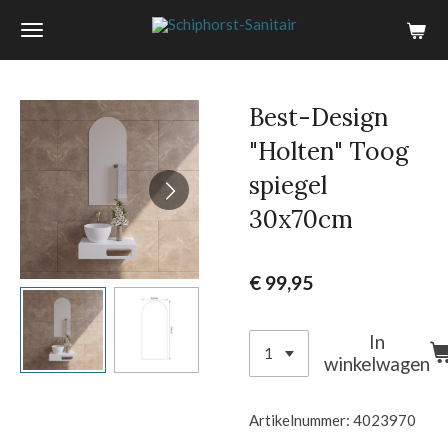
Ga
direct
naar
de
Best-Design
hoofdinhoud
"Holten" Toog
spiegel
30x70cm
€ 99,95
In
winkelwagen
Artikelnummer:
4023970