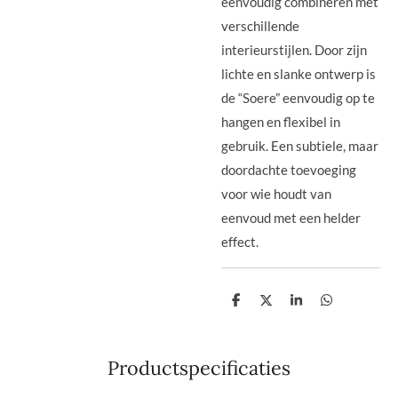
eenvoudig combineren met
verschillende
interieurstijlen. Door zijn
lichte en slanke ontwerp is
de “Soere” eenvoudig op te
hangen en flexibel in
gebruik. Een subtiele, maar
doordachte toevoeging
voor wie houdt van
eenvoud met een helder
effect.
D
D
S
D
e
e
h
e
l
e
a
l
e
l
r
e
n
e
n
Productspecificaties