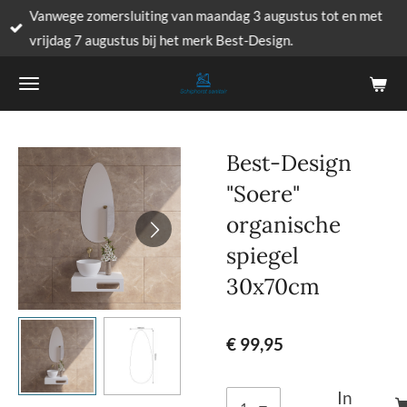
Vanwege zomersluiting van maandag 3 augustus tot en met
Ga
vrijdag 7 augustus bij het merk Best-Design.
direct
naar
de
hoofdinhoud
Best-Design
"Soere"
organische
spiegel
30x70cm
€ 99,95
In