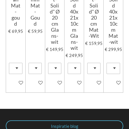
Mat
Mat
Soli
d
Soli
d
-
-
d" Ø
40x
d" Ø
40x
gou
Gou
20
21x
20
21x
d
d
cm
10c
cm
10c
Gla
m
Mat
m
€ 69,95
€ 59,95
ns-
Gla
-Wit
Mat
wit
ns-
-wit
€ 159,95
wit
€ 149,95
€ 299,95
€ 249,95
In winkelwagen
In winkelwagen
In winkelwagen
In winkelwagen
In winkelwagen
In winkel
Inspiratie blog