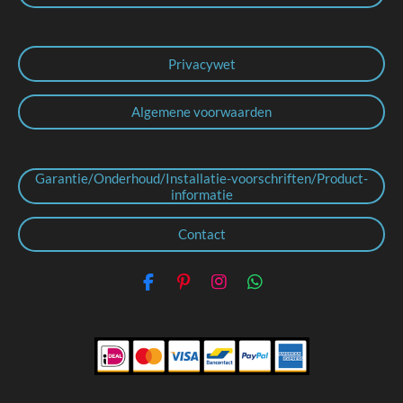
Privacywet
Algemene voorwaarden
Garantie/Onderhoud/Installatie-voorschriften/Product-
informatie
Contact
F
P
I
W
a
i
n
h
c
n
s
a
e
t
t
t
b
e
a
s
o
r
g
A
o
e
r
p
k
s
a
p