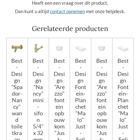
Heeft een een vraag over dit product,
Dan kunt u altijd
contact opnemen
met onze helpdesk.
Gerelateerde producten
Best
Best
Best
Best
Best
Best
-
-
-
-
-
-
Desi
Desi
Desi
Desi
Desi
Desi
gn
gn
gn
gn
gn
gn
"Spa
"Na
"Are
Font
"Are
Font
dor-
ncy"
zzo"
ein-
zzo"
ein-
Nan
mini
font
Plan
font
Plan
cy"
-
ein
chet
ein
chet
wan
sifo
opb
"Ma
opb
"Ma
d
n
ouw
lo"
ouw
lo"
toile
5/4"
kom
Just
kom
Just
tkra
x 32
"Jus
-
"Jus
-
an
mm
t-
Soli
t-
Soli