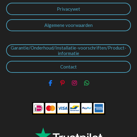
Privacywet
Algemene voorwaarden
Garantie/Onderhoud/Installatie-voorschriften/Product-
informatie
Contact
F
P
I
W
a
i
n
h
c
n
s
a
e
t
t
t
b
e
a
s
o
r
g
A
o
e
r
p
k
s
a
p
t
m