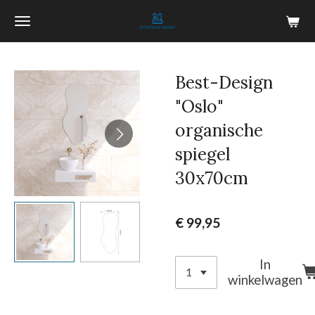
Ga
direct
naar
de
Best-Design
hoofdinhoud
"Oslo"
organische
spiegel
30x70cm
€ 99,95
In
winkelwagen