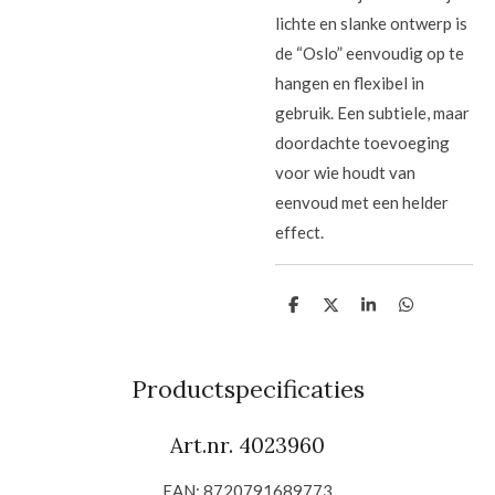
lichte en slanke ontwerp is
de “Oslo” eenvoudig op te
hangen en flexibel in
gebruik. Een subtiele, maar
doordachte toevoeging
voor wie houdt van
eenvoud met een helder
effect.
D
D
S
D
e
e
h
e
l
e
a
l
e
l
r
e
n
e
n
Productspecificaties
Art.nr. 4023960
EAN: 8720791689773