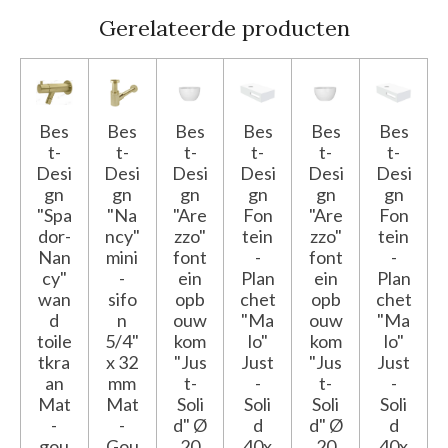
Gerelateerde producten
Bes
Bes
Bes
Bes
Bes
Bes
t-
t-
t-
t-
t-
t-
Desi
Desi
Desi
Desi
Desi
Desi
gn
gn
gn
gn
gn
gn
"Spa
"Na
"Are
Fon
"Are
Fon
dor-
ncy"
zzo"
tein
zzo"
tein
Nan
mini
font
-
font
-
cy"
-
ein
Plan
ein
Plan
wan
sifo
opb
chet
opb
chet
d
n
ouw
"Ma
ouw
"Ma
toile
5/4"
kom
lo"
kom
lo"
tkra
x 32
"Jus
Just
"Jus
Just
an
mm
t-
-
t-
-
Mat
Mat
Soli
Soli
Soli
Soli
-
-
d" Ø
d
d" Ø
d
gou
Gou
20
40x
20
40x