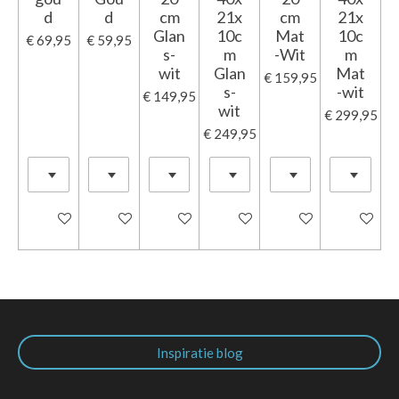
d
d
cm
21x
cm
21x
Glan
10c
Mat
10c
€ 69,95
€ 59,95
s-
m
-Wit
m
wit
Glan
Mat
€ 159,95
s-
-wit
€ 149,95
wit
€ 299,95
€ 249,95
In winkelwagen
In winkelwagen
In winkelwagen
In winkelwagen
In winkelwagen
In winkel
Inspiratie blog