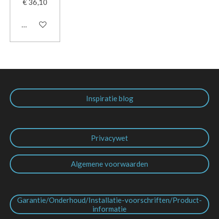
€ 36,10
In winkelwagen
Inspiratie blog
Privacywet
Algemene voorwaarden
Garantie/Onderhoud/Installatie-voorschriften/Product-
informatie