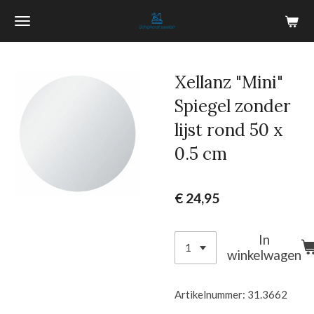
Ga
direct
naar
de
Xellanz "Mini"
hoofdinhoud
Spiegel zonder
lijst rond 50 x
0.5 cm
€ 24,95
In
winkelwagen
Artikelnummer:
31.3662