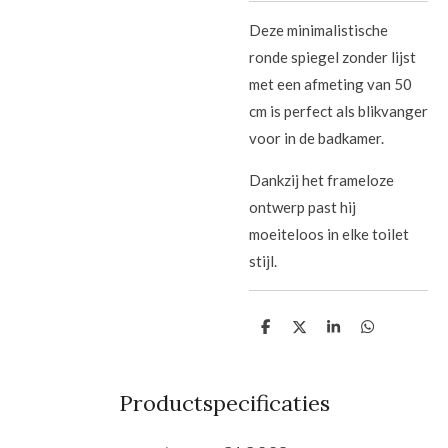
Deze minimalistische
ronde spiegel zonder lijst
met een afmeting van 50
cm is perfect als blikvanger
voor in de badkamer.
Dankzij het frameloze
ontwerp past hij
moeiteloos in elke toilet
stijl.
D
D
S
D
e
e
h
e
l
e
a
l
e
l
r
e
n
e
n
Productspecificaties