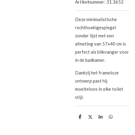
Artikelnummer:
31.3652
Deze minimalistische
rechthoekigespiegel
zonder lijst met een
afmeting van 57x40 cm is
perfect als blikvanger voor
in de badkamer.
Dankzij het frameloze
ontwerp past hij
moeiteloos in elke toilet
stijl.
D
D
S
D
e
e
h
e
l
e
a
l
e
l
r
e