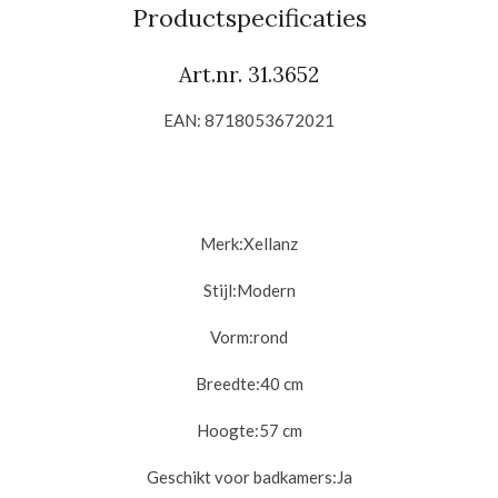
n
e
n
Productspecificaties
Art.nr.
31.3652
EAN: 8718053672021
Merk:Xellanz
Stijl:
Modern
Vorm:
rond
Breedte:40
cm
Hoogte:57
cm
Geschikt voor badkamers:
Ja