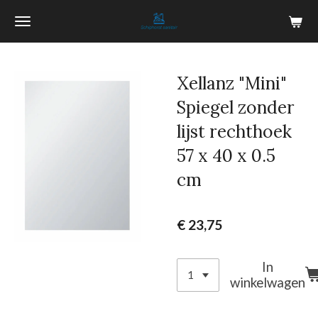
Ga
direct
naar
de
Xellanz "Mini"
hoofdinhoud
Spiegel zonder
lijst rechthoek
57 x 40 x 0.5
cm
€ 23,75
In
winkelwagen