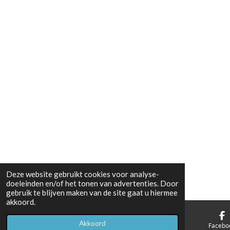
Deze website gebruikt cookies voor analyse-
doeleinden en/of het tonen van advertenties. Door
gebruik te blijven maken van de site gaat u hiermee
akkoord.
Akkoord
E-mailadres
Telefoonnummer
Facebo