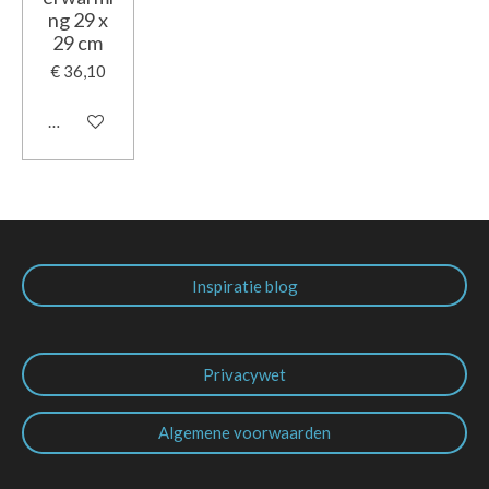
ng 29 x
29 cm
€ 36,10
In winkelwagen
Inspiratie blog
Privacywet
Algemene voorwaarden