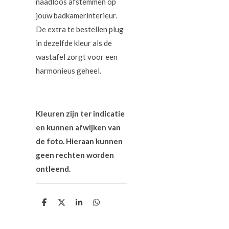
naadloos afstemmen op
jouw badkamerinterieur.
De extra te bestellen plug
in dezelfde kleur als de
wastafel zorgt voor een
harmonieus geheel.
Kleuren zijn ter indicatie
en kunnen afwijken van
de foto. Hieraan kunnen
geen rechten worden
ontleend.
D
D
S
D
e
e
h
e
l
e
a
l
e
l
r
e