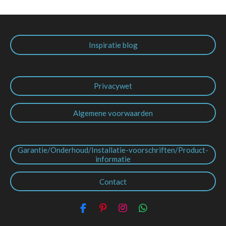
Inspiratie blog
Privacywet
Algemene voorwaarden
Garantie/Onderhoud/Installatie-voorschriften/Product-
informatie
Contact
F
P
I
W
a
i
n
h