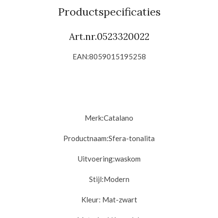
n
e
n
Productspecificaties
Art.nr.0523320022
EAN:8059015195258
Merk:
Catalano
Productnaam:Sfera
-tonalita
Uitvoering:
waskom
Stijl:
Modern
Kleur: Mat-zwart