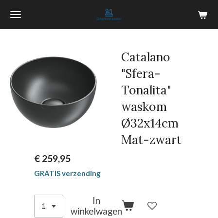
Ga
direct
naar
de
Catalano
hoofdinhoud
"Sfera-
Tonalita"
waskom
Ø32x14cm
Mat-zwart
€ 259,95
GRATIS verzending
In
winkelwagen