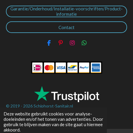
Garantie/Onderhoud/Installatie-voorschriften/Product-
informatie
Contact
F
P
I
W
a
i
n
h
c
n
s
a
e
t
t
t
b
e
a
s
o
r
g
A
o
e
r
p
k
s
a
p
t
m
© 2019 - 2026
Schiphorst-Sanitair.nl
Deze website gebruikt cookies voor analyse-
Powered by
JouwWeb
doeleinden en/of het tonen van advertenties. Door
gebruik te blijven maken van de site gaat u hiermee
akkoord.