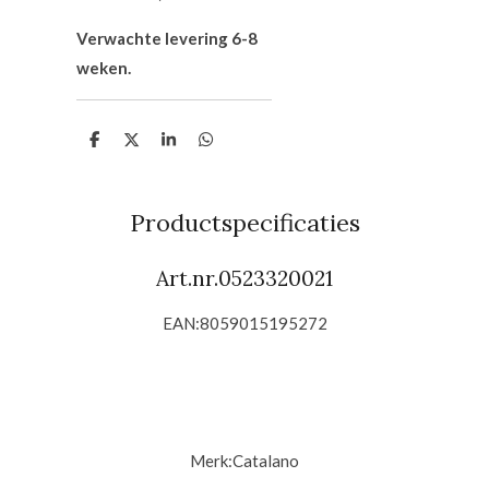
Verwachte levering 6-8
weken.
D
D
S
D
e
e
h
e
l
e
a
l
e
l
r
e
n
e
n
Productspecificaties
Art.nr.
0523320021
EAN:8059015195272
Merk:
Catalano