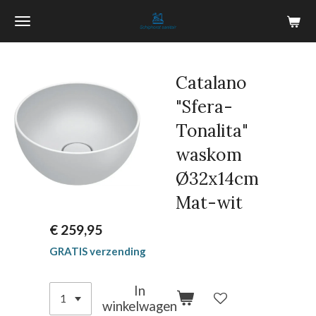
Ga
direct
naar
de
Catalano
hoofdinhoud
"Sfera-
Tonalita"
waskom
Ø32x14cm
Mat-wit
€ 259,95
GRATIS verzending
In
winkelwagen