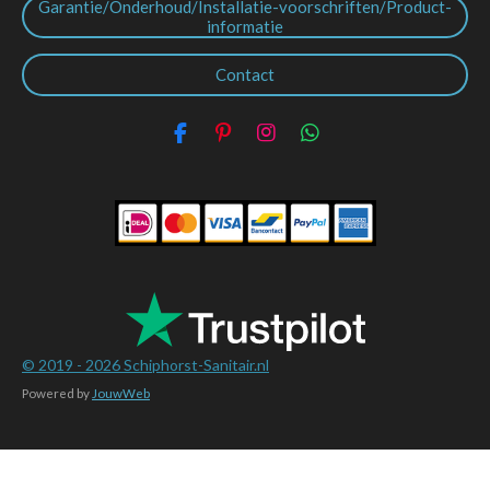
Garantie/Onderhoud/Installatie-voorschriften/Product-
informatie
Contact
F
P
I
W
a
i
n
h
c
n
s
a
e
t
t
t
b
e
a
s
o
r
g
A
o
e
r
p
k
s
a
p
t
m
© 2019 - 2026
Schiphorst-Sanitair.nl
Powered by
JouwWeb