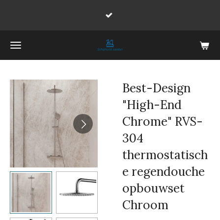
Ga
direct
naar
de
hoofdinhoud
Best-Design
"High-End
Chrome" RVS-
304
thermostatisch
e regendouche
opbouwset
Chroom