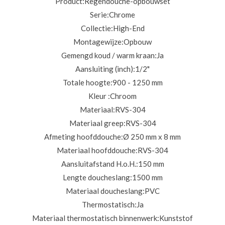
Product:
Regendouche-opbouwset
Serie:
Chrome
Collectie:
High-End
Montagewijze:
Opbouw
Gemengd koud / warm kraan:
Ja
Aansluiting (inch):
1/2"
Totale hoogte:
900 - 1250 mm
Kleur :
Chroom
Materiaal:
RVS-304
Materiaal greep:
RVS-304
Afmeting hoofddouche:
Ø 250 mm x 8 mm
Materiaal hoofddouche:
RVS-304
Aansluitafstand H.o.H.:
150 mm
Lengte doucheslang:
1500 mm
Materiaal doucheslang:
PVC
Thermostatisch:
Ja
Materiaal thermostatisch binnenwerk:
Kunststof