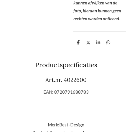
kunnen afwijken van de
foto, hieraan kunnen geen
rechten worden ontleend.
D
D
S
D
e
e
h
e
l
e
a
l
e
l
r
e
n
e
n
Productspecificaties
Art.nr. 4022600
EAN: 8720791688783
Merk:
Best-Design