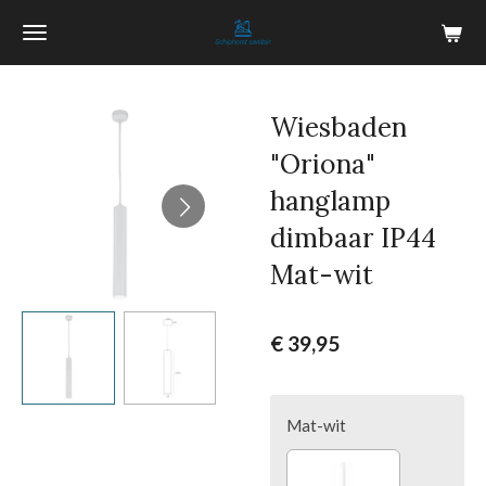
Ga
direct
naar
de
Wiesbaden
hoofdinhoud
"Oriona"
hanglamp
dimbaar IP44
Mat-wit
€ 39,95
Mat-wit