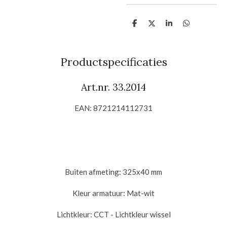
D
D
S
D
e
e
h
e
l
e
a
l
e
l
r
e
n
e
n
Productspecificaties
Art.nr.
33.2014
EAN: 8721214112731
Buiten afmeting: 325x40 mm
Kleur armatuur: Mat-wit
Lichtkleur: CCT - Lichtkleur wissel