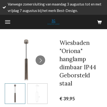
Vanwege zomersluiting van maandag 3 augustus tot en met
Ga
vrijdag 7 augustus bij het merk Best-Design.
direct
naar
de
hoofdinhoud
Wiesbaden
"Oriona"
hanglamp
dimbaar IP44
Geborsteld
staal
€ 39,95