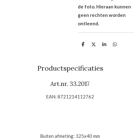
de foto. Hieraan kunnen
geen rechten worden
ontleend.
D
D
S
D
e
e
h
e
l
e
a
l
e
l
r
e
n
e
n
Productspecificaties
Art.nr.
33.2017
EAN: 8721214112762
Buiten afmeting: 325x40 mm