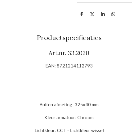
D
D
S
D
e
e
h
e
l
e
a
l
e
l
r
e
n
e
n
Productspecificaties
Art.nr.
33.2020
EAN: 8721214112793
Buiten afmeting: 325x40 mm
Kleur armatuur: Chroom
Lichtkleur: CCT - Lichtkleur wissel