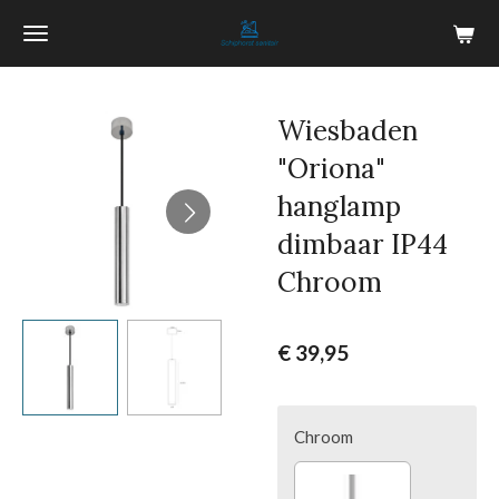
Ga
direct
naar
de
Wiesbaden
hoofdinhoud
"Oriona"
hanglamp
dimbaar IP44
Chroom
€ 39,95
Chroom