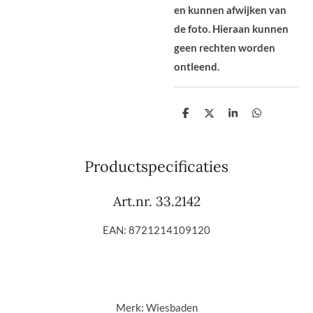
en kunnen afwijken van
de foto. Hieraan kunnen
geen rechten worden
ontleend.
D
D
S
D
e
e
h
e
l
e
a
l
e
l
r
e
n
e
n
Productspecificaties
Art.nr.
33.2142
EAN:
8721214109120
Merk:
Wiesbaden