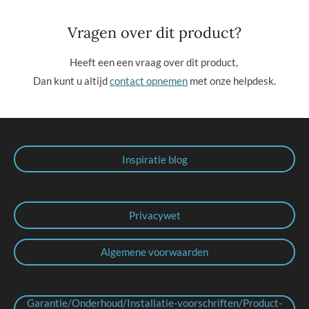
Vragen over dit product?
Heeft een een vraag over dit product,
Dan kunt u altijd
contact opnemen
met onze helpdesk.
Inspiratie blog
Privacywet
Algemene voorwaarden
Garantie/Onderhoud/Installatie-voorschriften/Product-