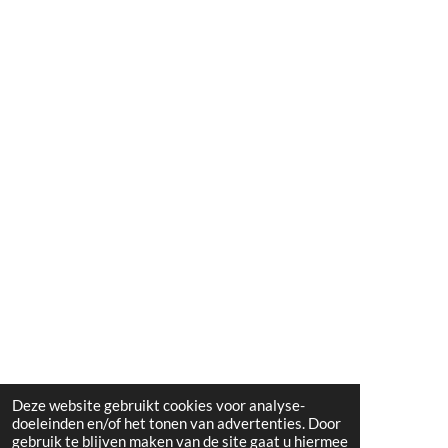
Deze website gebruikt cookies voor analyse-
doeleinden en/of het tonen van advertenties. Door
gebruik te blijven maken van de site gaat u hiermee