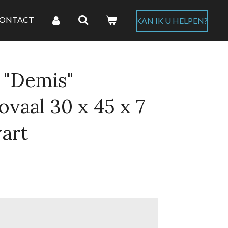
ONTACT
KAN IK U HELPEN?
 "Demis"
vaal 30 x 45 x 7
art