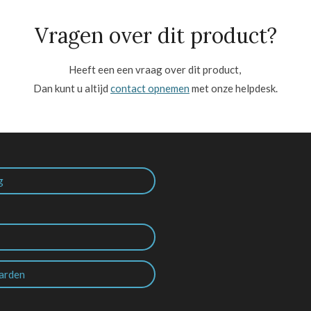
Vragen over dit product?
Heeft een een vraag over dit product,
Dan kunt u altijd
contact opnemen
met onze helpdesk.
g
arden