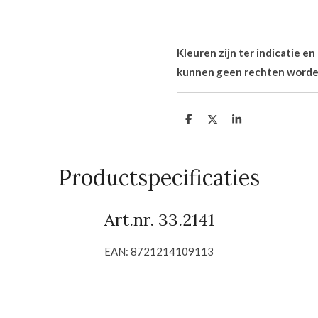
Kleuren zijn ter indicatie e
kunnen geen rechten worde
D
D
S
e
e
h
l
e
a
e
l
r
n
e
Productspecificaties
Art.nr.
33.2141
EAN:
8721214109113