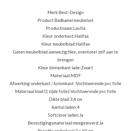
Merk:
Best-Design
Product:
Badkamermeubelset
Productnaam:
Lavita
Kleur onderkast:
Halifax
Kleur meubelblad:
Halifax
Gaten meubelblad aanwezig:
Nee, eventueel zelf aan te
brengen
Kleur binnenkant lade:
Zwart
Materiaal:
MDF
Afwerking onderkast / kolomkast :
Vochtwerende pvc folie
Materiaal blad (1 zijde folie):
Vochtwerende pvc folie
Dikte blad:
3,4 cm
Aantal laden:
4
Softclose laden:
Ja
Bevestigingsmateriaal meegeleverd:
Ja
Breedte onderkast:
2 x 60 cm