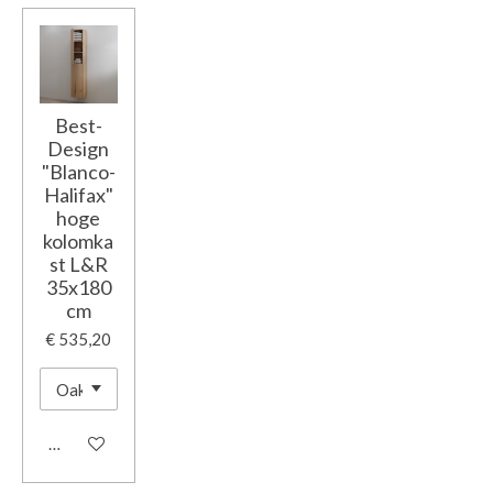
Best-
Design
"Blanco-
Halifax"
hoge
kolomka
st L&R
35x180
cm
€ 535,20
In winkelwagen