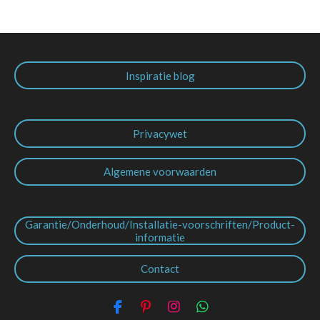
Inspiratie blog
Privacywet
Algemene voorwaarden
Garantie/Onderhoud/Installatie-voorschriften/Product-
informatie
Contact
F
P
I
W