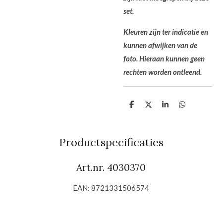
set.
Kleuren zijn ter indicatie en
kunnen afwijken van de
foto. Hieraan kunnen geen
rechten worden ontleend.
D
D
S
D
e
e
h
e
l
e
a
l
e
l
r
e
n
e
n
Productspecificaties
Art.nr. 4030370
EAN: 8721331506574