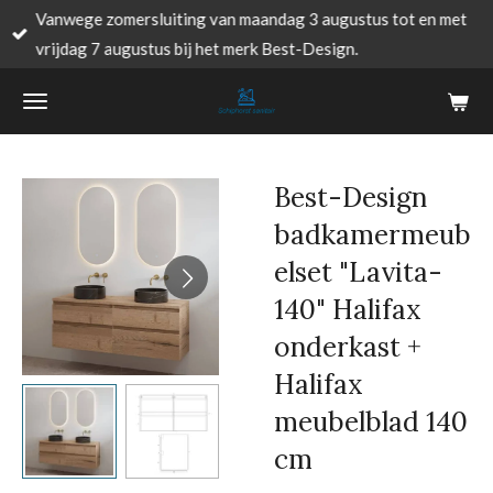
Vanwege zomersluiting van maandag 3 augustus tot en met
Ga
vrijdag 7 augustus bij het merk Best-Design.
direct
naar
de
hoofdinhoud
Best-Design
badkamermeub
elset "Lavita-
140" Halifax
onderkast +
Halifax
meubelblad 140
cm