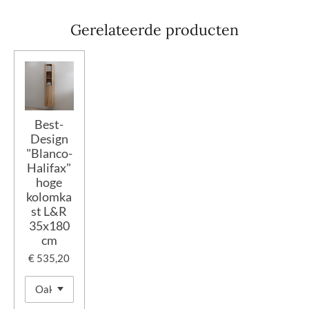
Gerelateerde producten
Best-
Design
"Blanco-
Halifax"
hoge
kolomka
st L&R
35x180
cm
€ 535,20