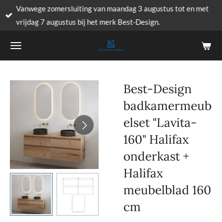
Vanwege zomersluiting van maandag 3 augustus tot en met
Ga
vrijdag 7 augustus bij het merk Best-Design.
direct
naar
de
hoofdinhoud
Best-Design
badkamermeub
elset "Lavita-
160" Halifax
onderkast +
Halifax
meubelblad 160
cm