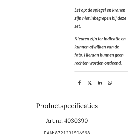
Let op: de spiegel en kranen
zijn niet inbegrepen bij deze
set.
Kleuren zijn ter indicatie en
kunnen afwijken van de
foto. Hieraan kunnen geen
rechten worden ontleend.
D
D
S
D
e
e
h
e
l
e
a
l
e
l
r
e
n
e
n
Productspecificaties
Art.nr. 4030390
EAN: 8721331506598