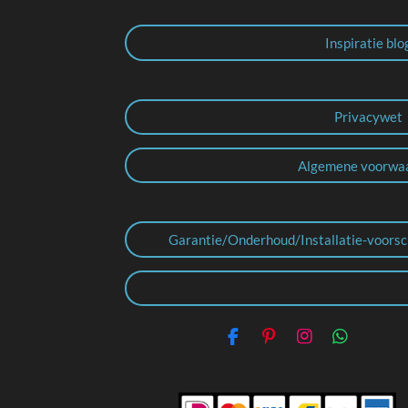
Inspiratie blo
Privacywet
Algemene voorwa
Garantie/Onderhoud/Installatie-voorsc
F
P
I
W
a
i
n
h
c
n
s
a
e
t
t
t