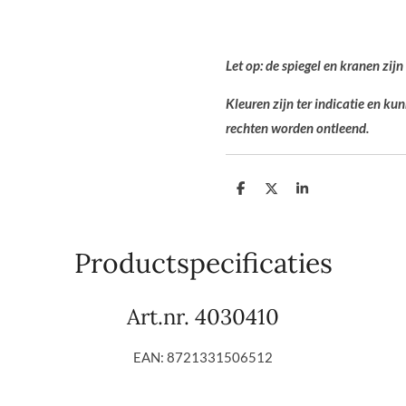
Let op: de spiegel en kranen zijn
Kleuren zijn ter indicatie en k
rechten worden ontleend.
D
D
S
e
e
h
l
e
a
e
l
r
n
e
Productspecificaties
Art.nr. 4030410
EAN: 8721331506512