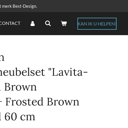
t merk Best-Design.
CONTACT
KAN IK U HELPEN?
n
ubelset "Lavita-
d Brown
+ Frosted Brown
d 60 cm