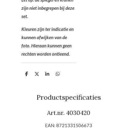
zijn niet inbegrepen bij deze
set.
Kleuren zijn ter indicatie en
kunnen afwijken van de
foto. Hieraan kunnen geen
rechten worden ontleend.
D
D
S
D
e
e
h
e
l
e
a
l
e
l
r
e
n
e
n
Productspecificaties
Art.nr. 4030420
EAN: 8721331506673