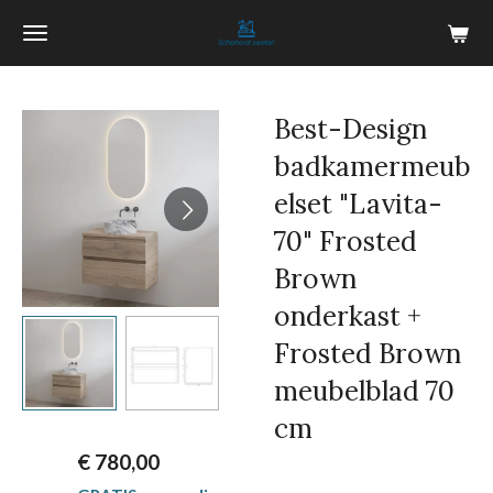
Ga
direct
naar
de
Best-Design
hoofdinhoud
badkamermeub
elset "Lavita-
70" Frosted
Brown
onderkast +
Frosted Brown
meubelblad 70
cm
€ 780,00