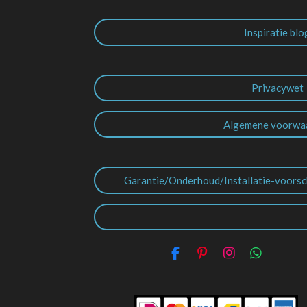
Inspiratie blo
Privacywet
Algemene voorwa
Garantie/Onderhoud/Installatie-voorsc
F
P
I
W
a
i
n
h
c
n
s
a
e
t
t
t