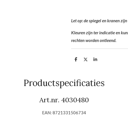
Let op: de spiegel en kranen zijn
Kleuren zijn ter indicatie en k
rechten worden ontleend.
D
D
S
e
e
h
l
e
a
e
l
r
n
e
Productspecificaties
Art.nr. 4030480
EAN: 8721331506734