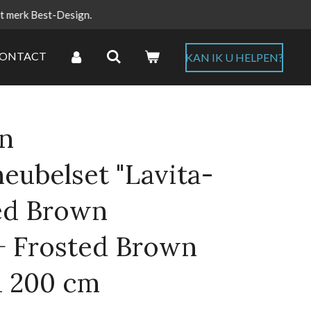
et merk Best-Design.
ONTACT
KAN IK U HELPEN?
gn
ubelset "Lavita-
ed Brown
+ Frosted Brown
d 200 cm