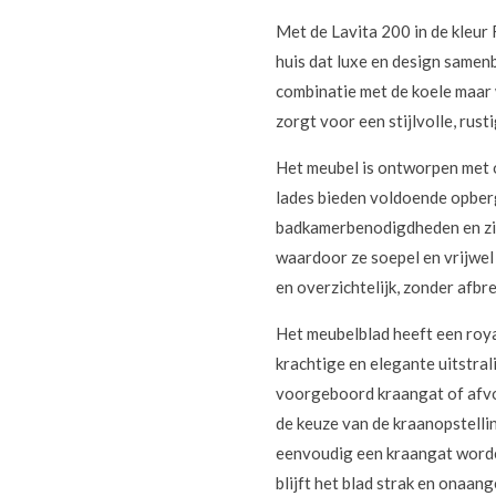
Met de Lavita 200 in de kleur
huis dat luxe en design samen
combinatie met de koele maar
zorgt voor een stijlvolle, rust
Het meubel is ontworpen met o
lades bieden voldoende opberg
badkamerbenodigdheden en zijn
waardoor ze soepel en vrijwel 
en overzichtelijk, zonder afbr
Het meubelblad heeft een roya
krachtige en elegante uitstra
voorgeboord kraangat of afvoe
de keuze van de kraanopstellin
eenvoudig een kraangat worde
blijft het blad strak en onaang