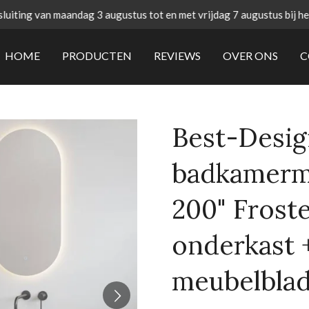
uiting van maandag 3 augustus tot en met vrijdag 7 augustus bij h
HOME
PRODUCTEN
REVIEWS
OVER ONS
C
Best-Desi
badkamerme
200" Frost
onderkast 
meubelbla