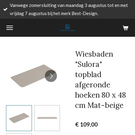
Vanwege zomersluiting van maandag 3 augustus tot en met
Ga
vrijdag 7 augustus bij het merk Best-Design.
direct
naar
de
hoofdinhoud
Wiesbaden
"Sulora"
topblad
afgeronde
hoeken 80 x 48
cm Mat-beige
€ 109,00