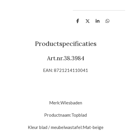
D
D
S
D
e
e
h
e
l
e
a
l
e
l
r
e
n
e
n
Productspecificaties
Art.nr.
38.3984
EAN: 8721214110041
Merk:
Wiesbaden
Productnaam:
Topblad
Kleur blad / meubelwastafel:Mat-beige