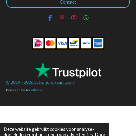
Contact
F
P
I
W
a
i
n
h
c
n
s
a
e
t
t
t
b
e
a
s
o
r
g
A
o
e
r
p
k
s
a
p
t
m
© 2019 - 2026
Schiphorst-Sanitair.nl
Powered by
JouwWeb
Deze website gebruikt cookies voor analyse-
doeleinden en/of het tonen van advertenties. Door