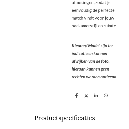
afmetingen, zodat je
eenvoudig de perfecte
match vindt voor jouw
badkamerstijl en ruimte.
Kleuren/ Model zijn ter
indicatie en kunnen
afwijken van de foto,
hieraan kunnen geen
rechten worden ontleend.
D
D
S
D
e
e
h
e
l
e
a
l
e
l
r
e
n
e
n
Productspecificaties