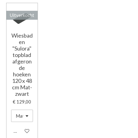
Uitverkocht
Wiesbad
en
"Sulora"
topblad
afgeron
de
hoeken
120 x 48
cm Mat-
zwart
€ 129,00
Houd mij op de hoogte