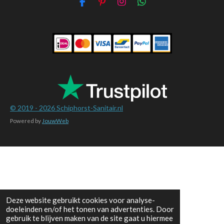
F
P
I
W
a
i
n
h
c
n
s
a
e
t
t
t
b
e
a
s
o
r
g
A
o
e
r
p
k
s
a
p
t
m
© 2019 - 2026
Schiphorst-Sanitair.nl
Powered by
JouwWeb
Deze website gebruikt cookies voor analyse-
doeleinden en/of het tonen van advertenties. Door
gebruik te blijven maken van de site gaat u hiermee