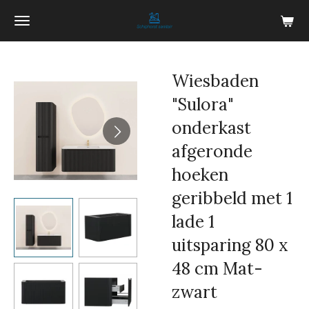
Ga
direct
naar
de
Wiesbaden
hoofdinhoud
"Sulora"
onderkast
afgeronde
hoeken
geribbeld met 1
lade 1
uitsparing 80 x
48 cm Mat-
zwart