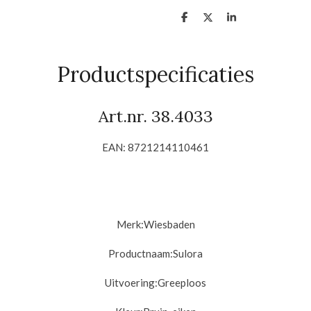
D
D
S
e
e
h
l
e
a
e
l
r
n
e
Productspecificaties
Art.nr.
38.4033
EAN: 8721214110461
Merk:
Wiesbaden
Productnaam:Sulora
Uitvoering:
Greeploos