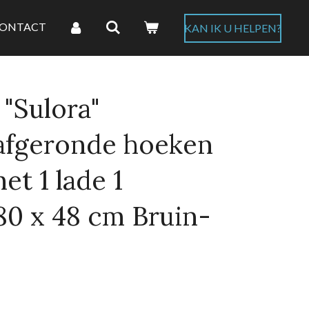
ONTACT
KAN IK U HELPEN?
"Sulora"
afgeronde hoeken
et 1 lade 1
80 x 48 cm Bruin-