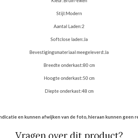
Kleur:
Bruin-eiken
Stijl:
Modern
Aantal Laden:2
Softclose laden:
Ja
Bevestigingsmateriaal meegeleverd:
Ja
Breedte onderkast:8
0 cm
Hoogte onderkast:50
cm
Diepte onderkast:48
cm
indicatie en kunnen afwijken van de foto, hieraan kunnen geen
Vragen over dit product?