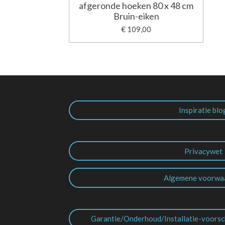
afgeronde hoeken 80 x 48 cm
Bruin-eiken
€ 109,00
Inspiratie blo
Privacywet
Algemene voorwa
Garantie/Onderhoud/Installatie-voorsc