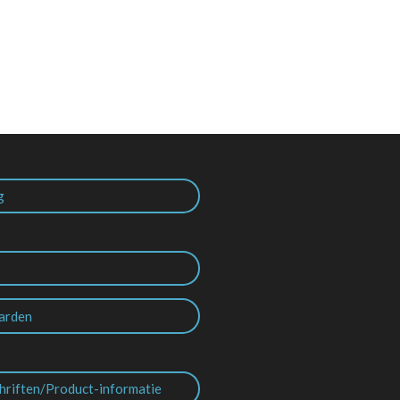
g
arden
hriften/Product-informatie