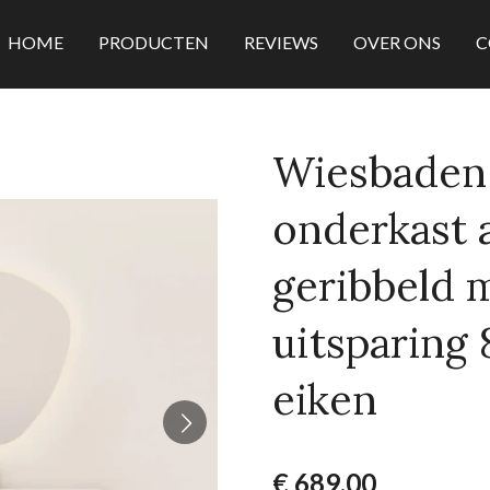
HOME
PRODUCTEN
REVIEWS
OVER ONS
C
Wiesbaden 
onderkast 
geribbeld m
uitsparing 
eiken
€ 689,00