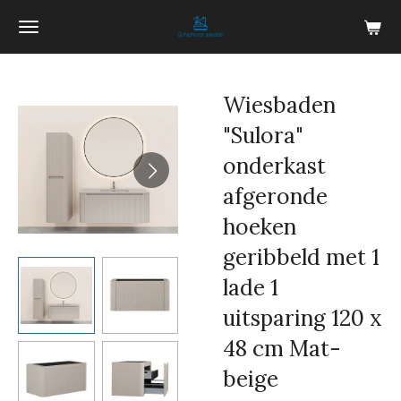
Ga
direct
naar
de
Wiesbaden
hoofdinhoud
"Sulora"
onderkast
afgeronde
hoeken
geribbeld met 1
lade 1
uitsparing 120 x
48 cm Mat-
beige