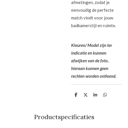
afmetingen, zodat je
eenvoudig de perfecte
match vindt voor jouw
badkamerstijl en ruimte.
Kleuren/ Model zijn ter
indicatie en kunnen
afwijken van de foto,
hieraan kunnen geen
rechten worden ontleend.
D
D
S
D
e
e
h
e
l
e
a
l
e
l
r
e
n
e
n
Productspecificaties