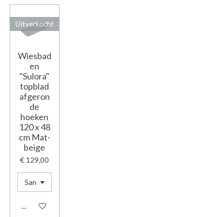
Uitverkocht
Wiesbad
en
"Sulora"
topblad
afgeron
de
hoeken
120 x 48
cm Mat-
beige
€ 129,00
Houd mij op de hoogte