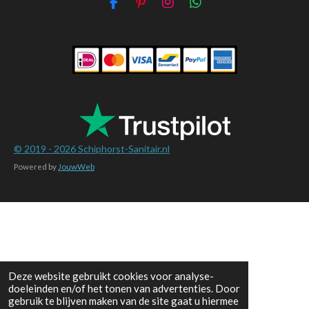
F
P
I
W
a
i
n
h
c
n
s
a
e
t
t
t
b
e
a
s
o
r
g
A
o
e
r
p
k
s
a
p
t
m
© 2019 - 2026
Schiphorst-Sanitair.nl
Powered by
JouwWeb
Deze website gebruikt cookies voor analyse-
doeleinden en/of het tonen van advertenties. Door
gebruik te blijven maken van de site gaat u hiermee