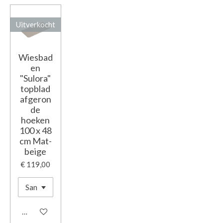
Uitverkocht
Wiesbad
en
"Sulora"
topblad
afgeron
de
hoeken
100 x 48
cm Mat-
beige
€ 119,00
Houd mij op de hoogte