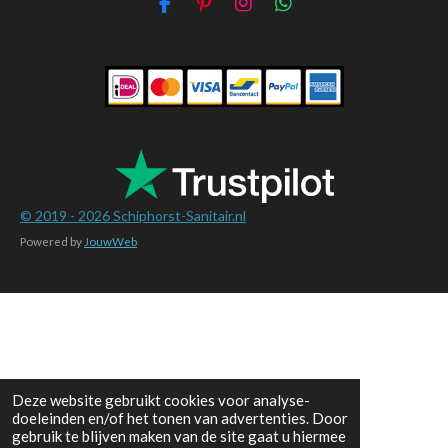
F
P
I
W
a
i
n
h
c
n
s
a
e
t
t
t
b
e
a
s
o
r
g
A
o
e
r
p
k
s
a
p
t
m
© 2019 - 2026
Schiphorst-Sanitair.nl
Powered by
JouwWeb
Deze website gebruikt cookies voor analyse-
doeleinden en/of het tonen van advertenties. Door
gebruik te blijven maken van de site gaat u hiermee