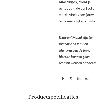
afmetingen, zodat je
eenvoudig de perfecte
match vindt voor jouw
badkamerstijl en ruimte.
Kleuren/ Model zijn ter
indicatie en kunnen
afwijken van de foto,
hieraan kunnen geen
rechten worden ontleend.
D
D
S
D
e
e
h
e
l
e
a
l
e
l
r
e
n
e
n
Productspecificaties