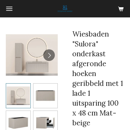
Ga
direct
naar
de
Wiesbaden
hoofdinhoud
"Sulora"
onderkast
afgeronde
hoeken
geribbeld met 1
lade 1
uitsparing 100
x 48 cm Mat-
beige