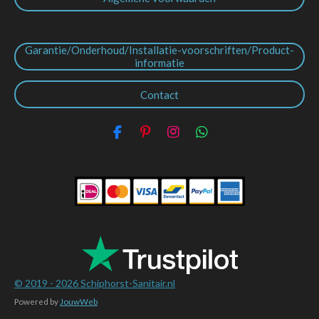
Garantie/Onderhoud/Installatie-voorschriften/Product-
informatie
Contact
F
P
I
W
a
i
n
h
c
n
s
a
e
t
t
t
b
e
a
s
o
r
g
A
o
e
r
p
k
s
a
p
t
m
© 2019 - 2026
Schiphorst-Sanitair.nl
Powered by
JouwWeb