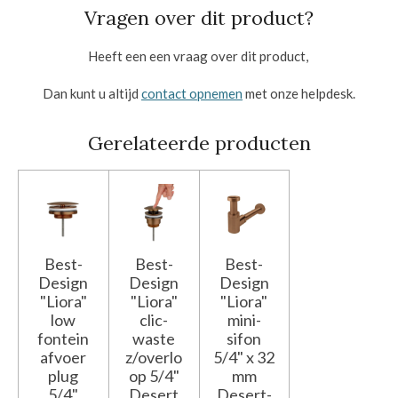
Vragen over dit product?
Heeft een een vraag over dit product,
Dan kunt u altijd
contact opnemen
met onze helpdesk.
Gerelateerde producten
Best-
Best-
Best-
Design
Design
Design
"Liora"
"Liora"
"Liora"
low
clic-
mini-
fontein
waste
sifon
afvoer
z/overlo
5/4" x 32
plug
op 5/4"
mm
5/4"
Desert
Desert-