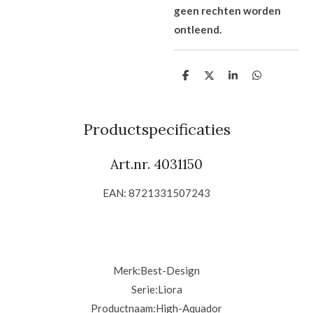
geen rechten worden
ontleend.
D
D
S
D
e
e
h
e
l
e
a
l
e
l
r
e
n
e
n
Productspecificaties
Art.nr. 4031150
EAN: 8721331507243
Merk:
Best-Design
Serie:
Liora
Productnaam:
High-Aquador