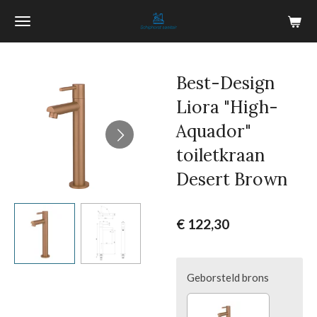
Ga
direct
naar
de
Best-Design
hoofdinhoud
Liora "High-
Aquador"
toiletkraan
Desert Brown
€ 122,30
Geborsteld brons