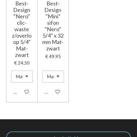
Best-
Best-
Design
Design
"Nero"
"Mini"
clic-
sifon
waste
"Nero"
z/overlo
5/4" x 32
op 5/4"
mm Mat-
Mat-
zwart
zwart
€ 49,95
€ 24,50
In winkelwagen
In winkelwagen