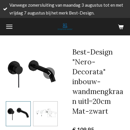
Vanwege zomersluiting van maandag 3 augustus tot en met
Ga
vrijdag 7 augustus bij het merk Best-Design.
direct
naar
de
hoofdinhoud
Best-Design
"Nero-
Decorata"
inbouw-
wandmengkraa
n uitl=20cm
Mat-zwart
€ 109,95