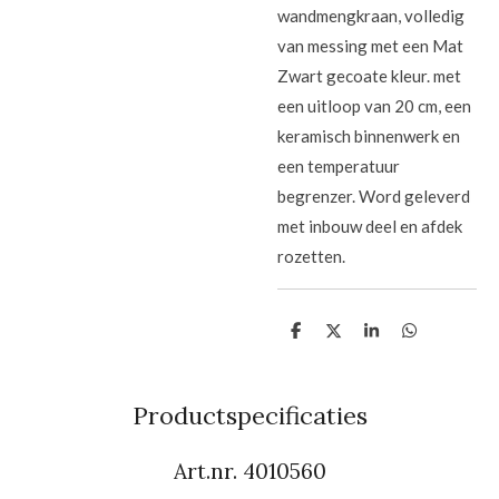
wandmengkraan, volledig
van messing met een Mat
Zwart gecoate kleur. met
een uitloop van 20 cm, een
keramisch binnenwerk en
een temperatuur
begrenzer. Word geleverd
met inbouw deel en afdek
rozetten.
D
D
S
D
e
e
h
e
l
e
a
l
e
l
r
e
n
e
n
Productspecificaties
Art.nr. 4010560