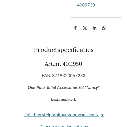
4009730
D
D
S
D
e
e
h
e
l
e
a
l
e
l
r
e
n
e
n
Productspecificaties
Art.nr. 4011950
EAN: 8719323067233
One-Pack Toilet Accessoires Set "Nancy"
bestaande uit:
-
Toiletborstelgarnituur voor wandmontage
-
Closetrolhouder met klep