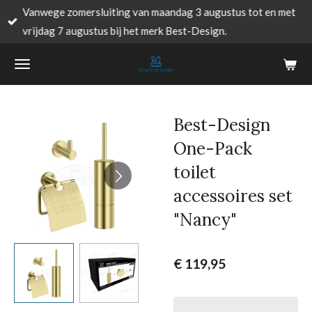
Vanwege zomersluiting van maandag 3 augustus tot en met
Ga
vrijdag 7 augustus bij het merk Best-Design.
direct
naar
de
hoofdinhoud
Best-Design
One-Pack
toilet
accessoires set
"Nancy"
€ 119,95