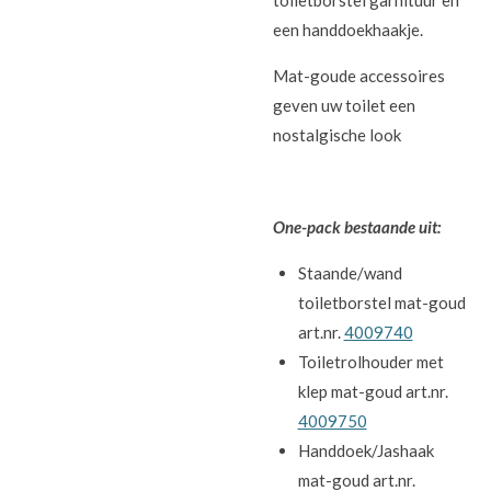
toiletborstel garnituur en
een handdoekhaakje.
Mat-goude accessoires
geven uw toilet een
nostalgische look
One-pack bestaande uit:
Staande/wand
toiletborstel mat-goud
art.nr.
4009740
Toiletrolhouder met
klep mat-goud art.nr.
4009750
Handdoek/Jashaak
mat-goud art.nr.