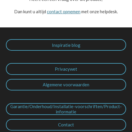
Dan kunt u altijd
contact opnemen
met onze helpdesk.
Inspiratie blog
Privacywet
Algemene voorwaarden
Garantie/Onderhoud/Installatie-voorschriften/Product-
informatie
Contact