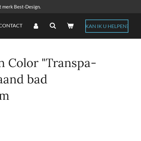
t merk Best-Design.
CONTACT
KAN IK U HELPEN?
n Color "Transpa-
taand bad
cm