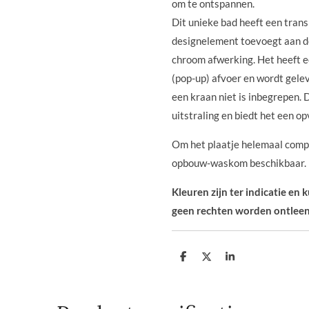
om te ontspannen.
Dit unieke bad heeft een tran
designelement toevoegt aan d
chroom afwerking. Het heeft e
(pop-up) afvoer en wordt gele
een kraan niet is inbegrepen.
uitstraling en biedt het een o
Om het plaatje helemaal compl
opbouw-waskom beschikbaar.
Kleuren zijn ter indicatie en
geen rechten worden ontleen
D
D
S
e
e
h
l
e
a
e
l
r
n
e