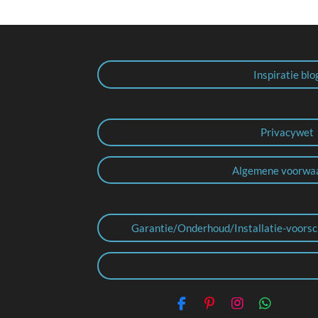
Inspiratie blo
Privacywet
Algemene voorwa
Garantie/Onderhoud/Installatie-voorsc
F
P
I
W