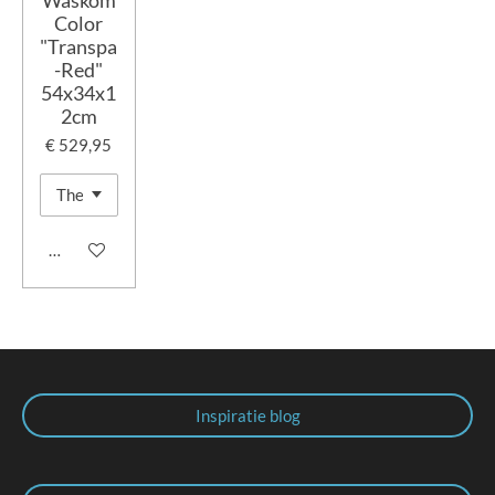
Color
"Transpa
-Red"
54x34x1
2cm
€ 529,95
In winkelwagen
Inspiratie blog