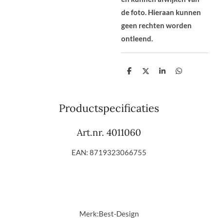
de foto. Hieraan kunnen
geen rechten worden
ontleend.
D
D
S
D
e
e
h
e
l
e
a
l
e
l
r
e
n
e
n
Productspecificaties
Art.nr. 4011060
EAN: 8719323066755
Merk:
Best-Design