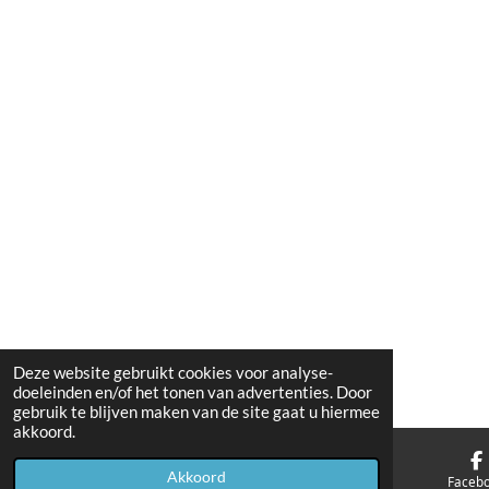
Deze website gebruikt cookies voor analyse-
doeleinden en/of het tonen van advertenties. Door
gebruik te blijven maken van de site gaat u hiermee
akkoord.
Akkoord
E-mailadres
Telefoonnummer
Faceb