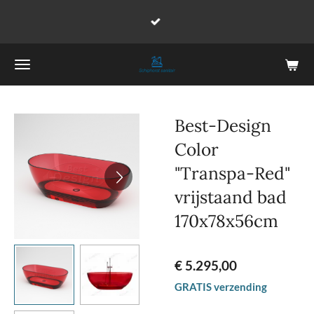
Ga
direct
naar
de
hoofdinhoud
Best-Design
Color
"Transpa-Red"
vrijstaand bad
170x78x56cm
€ 5.295,00
GRATIS verzending