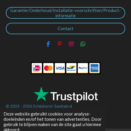
Garantie/Onderhoud/Installatie-voorschriften/Product-
informatie
Contact
F
P
I
W
a
i
n
h
c
n
s
a
e
t
t
t
b
e
a
s
o
r
g
A
o
e
r
p
k
s
a
p
t
m
© 2019 - 2026
Schiphorst-Sanitair.nl
Deze website gebruikt cookies voor analyse-
Powered by
JouwWeb
doeleinden en/of het tonen van advertenties. Door
gebruik te blijven maken van de site gaat u hiermee
akkoord.