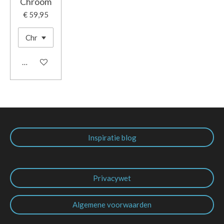
Chroom
€ 59,95
In winkelwagen
Inspiratie blog
Privacywet
Algemene voorwaarden