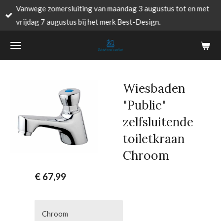
Vanwege zomersluiting van maandag 3 augustus tot en met
Ga
vrijdag 7 augustus bij het merk Best-Design.
direct
naar
de
hoofdinhoud
Wiesbaden
"Public"
zelfsluitende
toiletkraan
Chroom
€ 67,99
Chroom