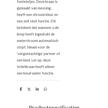
fonteintjes. Deze kraan is
gemaakt van messing,
heeft een chroom kleur en
een zelf sluit functie. Dit
betekent dat wanneer u de
knop heeft ingedrukt de
waterstroom automatisch
stopt. Ideaal voor de
‘vergeetachtige’ partner of
een kind. Let op: deze
toiletkraan heeft alleen
een koud water functie.
D
D
S
D
e
e
h
e
l
e
a
l
e
l
r
e
n
e
n
Productspecificaties