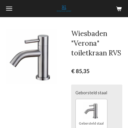
Ga
direct
naar
de
Wiesbaden
hoofdinhoud
"Verona"
toiletkraan RVS
€ 85,35
Geborsteld staal
Geborsteld staal