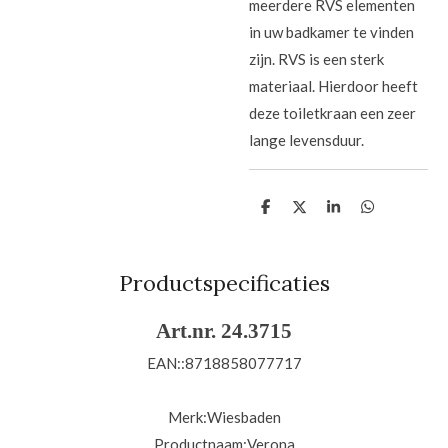
meerdere RVS elementen
in uw badkamer te vinden
zijn. RVS is een sterk
materiaal. Hierdoor heeft
deze toiletkraan een zeer
lange levensduur.
D
D
S
D
e
e
h
e
l
e
a
l
e
l
r
e
n
e
n
Productspecificaties
Art.nr. 24.3715
EAN::
8718858077717
Merk:Wiesbaden
Productnaam:
Verona