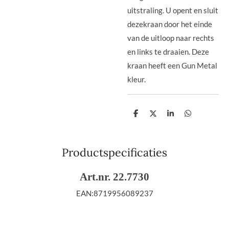
uitstraling. U opent en sluit
dezekraan door het einde
van de uitloop naar rechts
en links te draaien. Deze
kraan heeft een Gun Metal
kleur.
D
D
S
D
e
e
h
e
l
e
a
l
e
l
r
e
n
e
n
Productspecificaties
Art.nr. 22.7730
EAN:
8719956089237