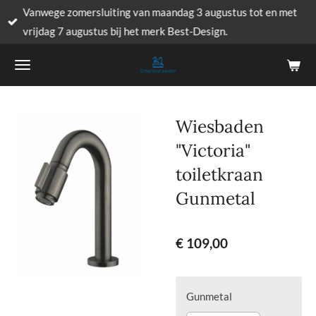
Vanwege zomersluiting van maandag 3 augustus tot en met
Ga
vrijdag 7 augustus bij het merk Best-Design.
direct
naar
de
hoofdinhoud
Wiesbaden
"Victoria"
toiletkraan
Gunmetal
€ 109,00
Gunmetal