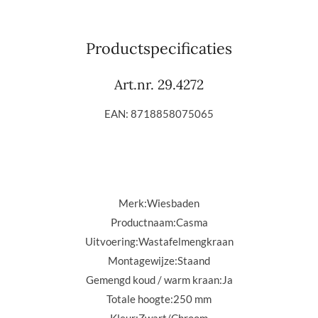
e
e
h
e
l
e
a
l
e
l
r
e
n
e
n
Productspecificaties
Art.nr. 29.4272
EAN: 8718858075065
Merk:
Wiesbaden
Productnaam:
Casma
Uitvoering:
Wastafelmengkraan
Montagewijze:
Staand
Gemengd koud / warm kraan:
Ja
Totale hoogte:
250 mm
Kleur:Zwart/
Chroom