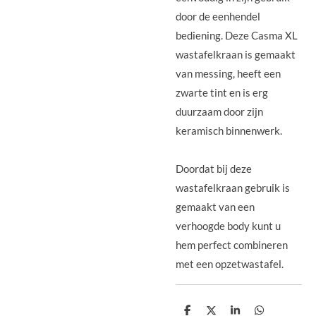
door de eenhendel
bediening. Deze Casma XL
wastafelkraan is gemaakt
van messing, heeft een
zwarte tint en is erg
duurzaam door zijn
keramisch binnenwerk.
Doordat bij deze
wastafelkraan gebruik is
gemaakt van een
verhoogde body kunt u
hem perfect combineren
met een opzetwastafel.
D
D
S
D