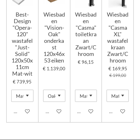
Best-
Wiesbad
Wiesbad
Wiesbad
Design
en
en
en
"Opera-
"Vision-
"Casma"
"Casma
120"
Oak"
toiletkra
XL"
wastafel
onderka
an
wastafel
"Just-
st
Zwart/C
kraan
Solid"
120x46x
hroom
Zwart/C
120x50x
53 eiken
hroom
€ 96,15
11cm
€ 1.139,00
€ 169,95
Mat-wit
€ 199,00
€ 739,95
In winkelwagen
In winkelwagen
In winkelwagen
In winkelwage