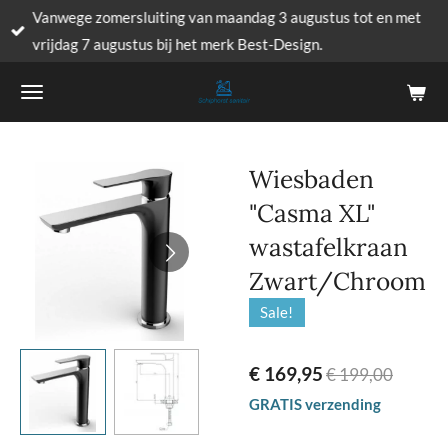
Vanwege zomersluiting van maandag 3 augustus tot en met
Ga
vrijdag 7 augustus bij het merk Best-Design.
direct
naar
de
hoofdinhoud
Wiesbaden
"Casma XL"
wastafelkraan
Zwart/Chroom
Sale!
€ 169,95
€ 199,00
GRATIS verzending