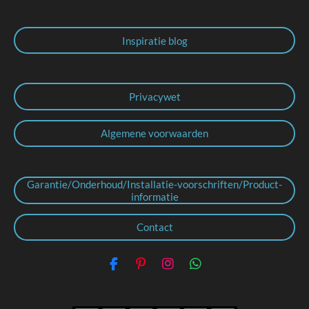
Inspiratie blog
Privacywet
Algemene voorwaarden
Garantie/Onderhoud/Installatie-voorschriften/Product-
informatie
Contact
F
P
I
W
a
i
n
h
c
n
s
a
e
t
t
t