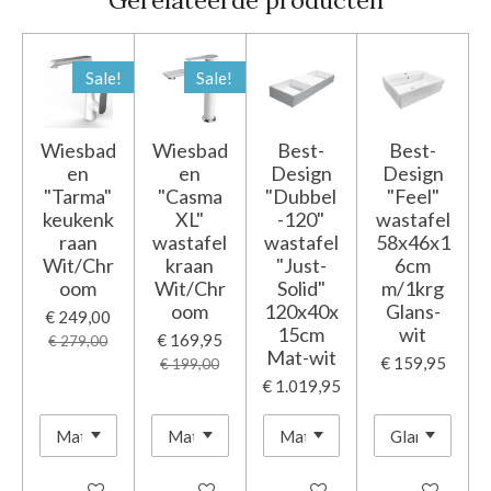
Gerelateerde producten
Sale!
Sale!
Wiesbad
Wiesbad
Best-
Best-
en
en
Design
Design
"Tarma"
"Casma
"Dubbel
"Feel"
keukenk
XL"
-120"
wastafel
raan
wastafel
wastafel
58x46x1
Wit/Chr
kraan
"Just-
6cm
oom
Wit/Chr
Solid"
m/1krg
oom
120x40x
Glans-
€ 249,00
15cm
wit
€ 169,95
€ 279,00
Mat-wit
€ 159,95
€ 199,00
€ 1.019,95
In winkelwagen
In winkelwagen
In winkelwagen
In winkelwage