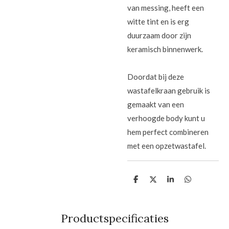
van messing, heeft een
witte tint en is erg
duurzaam door zijn
keramisch binnenwerk.
Doordat bij deze
wastafelkraan gebruik is
gemaakt van een
verhoogde body kunt u
hem perfect combineren
met een opzetwastafel
.
D
D
S
D
e
e
h
e
l
e
a
l
e
l
r
e
n
e
n
Productspecificaties