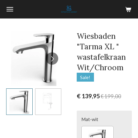
Ga
direct
naar
de
Wiesbaden
hoofdinhoud
"Tarma XL "
wastafelkraan
Wit/Chroom
Sale!
€ 139,95
€ 199,00
Mat-wit