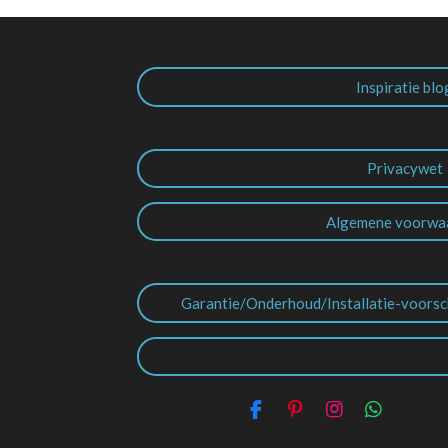
Inspiratie blo
Privacywet
Algemene voorwa
Garantie/Onderhoud/Installatie-voorsc
F
P
I
W
a
i
n
h