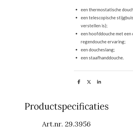
een thermostatische douch
een telescopische stijgbu
verstellen is);
een hoofddouche met een 
regendouche ervaring;
een doucheslang;
een staafhanddouche.
D
D
S
e
e
h
l
e
a
e
l
r
n
e
Productspecificaties
Art.nr. 29.3956