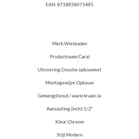
EAN: 8718858075485
Merk:Wiesbaden
Productnaam:Caral
Uitvoering:D
ouche opbouwset
Montagewijze:
Opbouw
Gemengd koud / warm kraan:
Ja
Aansluiting (inch):
1/2"
Kleur:
Chroom
Stijl:
Modern