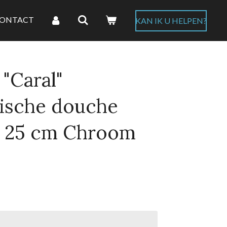
ONTACT
KAN IK U HELPEN?
"Caral"
ische douche
 25 cm Chroom