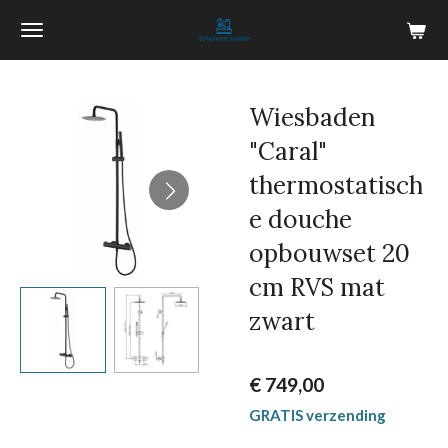
Ga
direct
naar
de
Wiesbaden
hoofdinhoud
"Caral"
thermostatisch
e douche
opbouwset 20
cm RVS mat
zwart
€ 749,00
GRATIS verzending