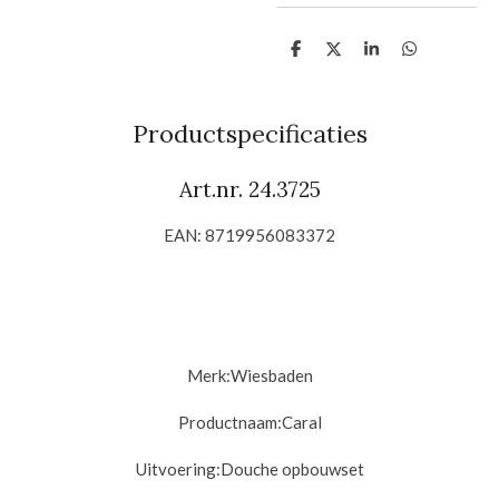
D
D
S
D
e
e
h
e
l
e
a
l
e
l
r
e
n
e
n
Productspecificaties
Art.nr. 24.3725
EAN: 8719956083372
Merk:Wiesbaden
Productnaam:Caral
Uitvoering:D
ouche opbouwset