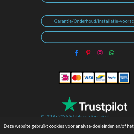
Garantie/Onderhoud/Installatie-voorsc
F
P
I
W
a
i
n
h
c
n
s
a
e
t
t
t
b
e
a
s
o
r
g
A
o
e
r
p
k
s
a
p
t
m
© 2019 - 2026
Schiphorst-Sanitair.nl
Deze website gebruikt cookies voor analyse-doeleinden en/of het 