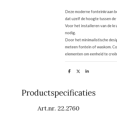
Deze moderne fonteinkraan be
dat uzelf de hoogte tussen de
Voor het installeren van de k
nodig.
Door het minimalistische desi
meteen fontein of waskom. Co
elementen om eenheid te creëre
D
D
S
e
e
h
l
e
a
e
l
r
n
e
Productspecificaties
Art.nr. 22.2760