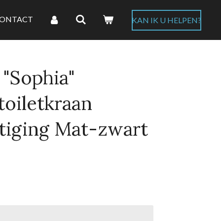
ONTACT
KAN IK U HELPEN?
"Sophia"
toiletkraan
tiging Mat-zwart