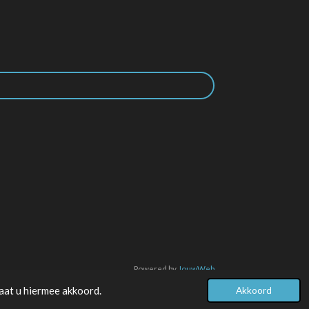
Powered by
JouwWeb
aat u hiermee akkoord.
Akkoord