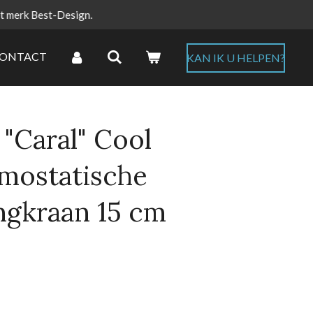
et merk Best-Design.
ONTACT
KAN IK U HELPEN?
"Caral" Cool
mostatische
gkraan 15 cm