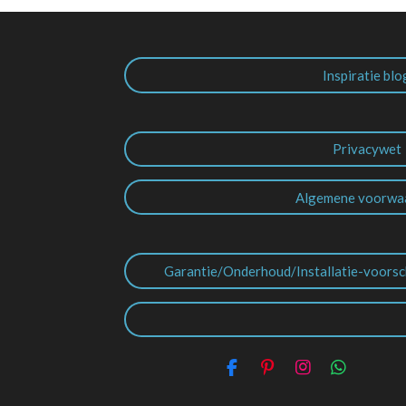
Inspiratie blo
Privacywet
Algemene voorwa
Garantie/Onderhoud/Installatie-voorsc
F
P
I
W
a
i
n
h