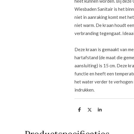
heet kunnen worden. Bij deze
Wiesbaden Sanitair is het bi
niet in aanraking komt met he
niet warm. De kraan houdt ee
verbranding tegengaat. Ideaal
Deze kraan is gemaakt van mes
hartafstand (de maat die geme
aansluiting) is 15 cm. Deze k
functie en heeft een temperat
het water verder te verhogen
indrukken.
D
D
S
e
e
h
l
e
a
e
l
r
n
e