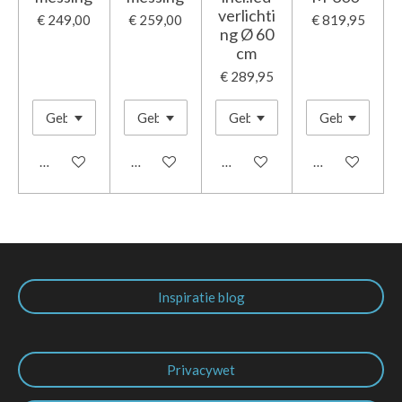
verlichti
€ 249,00
€ 259,00
€ 819,95
ng Ø 60
cm
€ 289,95
Houd mij op de hoogte
In winkelwagen
In winkelwagen
In winkelwage
Inspiratie blog
Privacywet