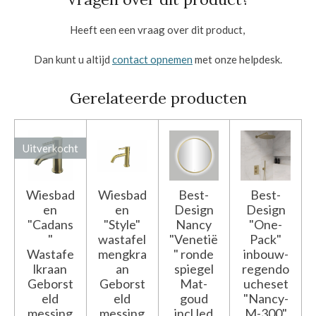
Heeft een een vraag over dit product,
Dan kunt u altijd
contact opnemen
met onze helpdesk.
Gerelateerde producten
Uitverkocht
Wiesbad
Wiesbad
Best-
Best-
en
en
Design
Design
"Cadans
"Style"
Nancy
"One-
"
wastafel
"Venetië
Pack"
Wastafe
mengkra
" ronde
inbouw-
lkraan
an
spiegel
regendo
Geborst
Geborst
Mat-
ucheset
eld
eld
goud
"Nancy-
messing
messing
incl.led
M-300"