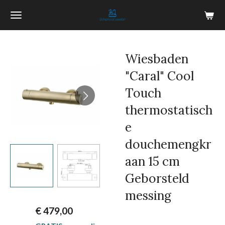
Ga
direct
naar
de
Wiesbaden
hoofdinhoud
"Caral" Cool
Touch
thermostatisch
e
douchemengkr
aan 15 cm
Geborsteld
messing
€ 479,00