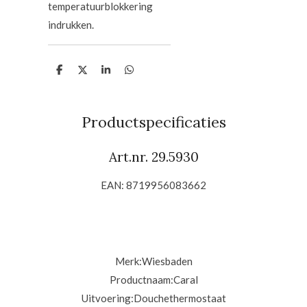
temperatuurblokkering
indrukken.
D
D
S
D
e
e
h
e
l
e
a
l
e
l
r
e
n
e
n
Productspecificaties
Art.nr. 29.5930
EAN: 8719956083662
Merk:
Wiesbaden
Productnaam:
Caral
Uitvoering:
Douchethermostaat