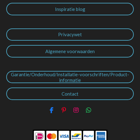
Inspiratie blog
Privacywet
Algemene voorwaarden
Garantie/Onderhoud/Installatie-voorschriften/Product-
informatie
Contact
F
P
I
W
a
i
n
h
c
n
s
a
e
t
t
t
b
e
a
s