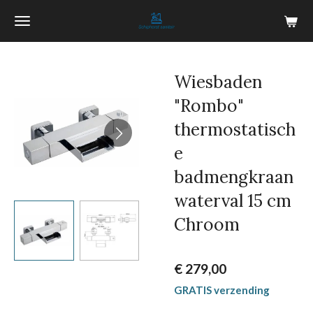
Ga
direct
naar
de
Wiesbaden
hoofdinhoud
"Rombo"
thermostatisch
e
badmengkraan
waterval 15 cm
Chroom
€ 279,00
GRATIS verzending