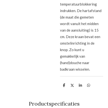
temperatuurblokkering
indrukken. De hartafstand
(de maat die gemeten
wordt vanuit het midden
van de aansluiting) is 15
cm. Deze kraan bevat een
omstelinrichting in de
knop. Zo kunt u
gemakkelijk van
(hand)douche naar
badkraan wisselen.
D
D
S
D
e
e
h
e
l
e
a
l
e
l
r
e
n
e
n
Productspecificaties