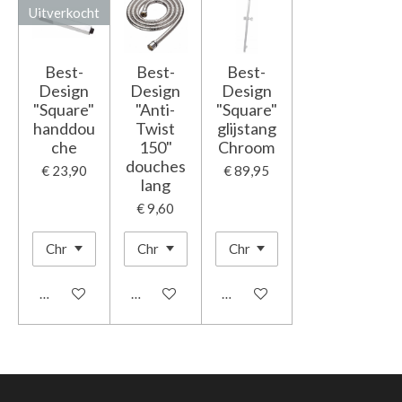
Uitverkocht
Best-
Best-
Best-
Design
Design
Design
"Square"
"Anti-
"Square"
handdou
Twist
glijstang
che
150"
Chroom
douches
€ 23,90
€ 89,95
lang
€ 9,60
Houd mij op de hoogte
In winkelwagen
In winkelwagen