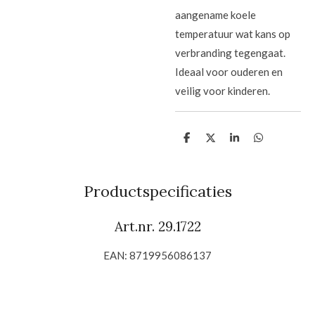
aangename koele
temperatuur wat kans op
verbranding tegengaat.
Ideaal voor ouderen en
veilig voor kinderen.
D
D
S
D
e
e
h
e
l
e
a
l
e
l
r
e
n
e
n
Productspecificaties
Art.nr. 29.1722
EAN: 8719956086137