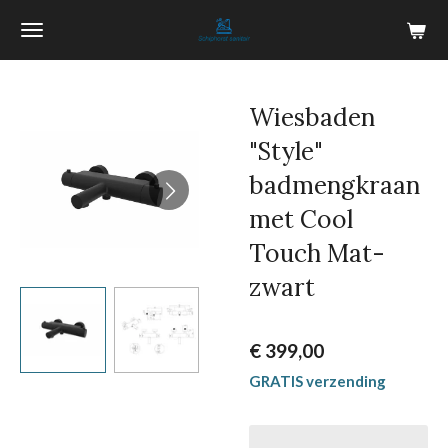
Ga
direct
naar
de
Wiesbaden
hoofdinhoud
"Style"
badmengkraan
met Cool
Touch Mat-
zwart
€ 399,00
GRATIS verzending