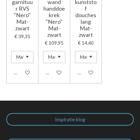
garnituu
wand
kunststo
r RVS
handdoe
f
"Nero"
krek
douches
Mat-
"Nero"
lang
zwart
Mat-
Mat-
zwart
zwart
€ 39,35
€ 109,95
€ 14,40
In winkelwagen
In winkelwagen
In winkelwagen
Inspiratie blog