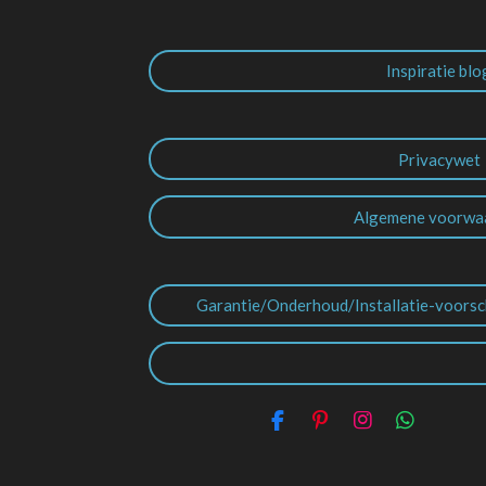
Inspiratie blo
Privacywet
Algemene voorwa
Garantie/Onderhoud/Installatie-voorsc
F
P
I
W
a
i
n
h
c
n
s
a