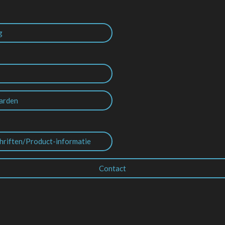
g
arden
hriften/Product-informatie
Contact