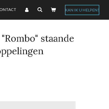
ONTACT
KAN IK U HELPEN?
 "Rombo" staande
ppelingen