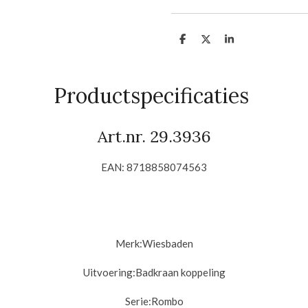
D
D
S
e
e
h
l
e
a
e
l
r
n
e
Productspecificaties
Art.nr. 29.3936
EAN: 8718858074563
Merk:
Wiesbaden
Uitvoering:
Badkraan koppeling
Serie:Rombo