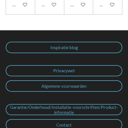
In winkelwagen
In winkelwagen
In winkelwagen
In winkelwage
Inspiratie blog
Privacywet
Algemene voorwaarden
Garantie/Onderhoud/Installatie-voorschriften/Product-
informatie
Contact