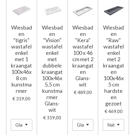
Wiesbad
Wiesbad
Wiesbad
Wiesbad
en
en
en
en
"tigris"
"Vision"
"Kera"
"Raw"
wastafel
wastafel
wastafel
wastafel
enkel
enkel
100 x 46
enkel
met 1
met
cm met 2
met 2
kraangat
dubbele
kraangat
kraangat
100x46x
kraangat
en
en
8 cm
100x46x
Glans-
100x46x
kunstma
5,5 cm
wit
5 cm
rmer
kunstma
hardste
€ 489,00
rmer
en
€ 319,00
Glans-
gezoet
wit
€ 469,00
€ 319,00