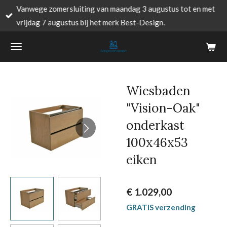
Vanwege zomersluiting van maandag 3 augustus tot en met
Ga
vrijdag 7 augustus bij het merk Best-Design.
direct
naar
de
hoofdinhoud
Wiesbaden
"Vision-Oak"
onderkast
100x46x53
eiken
€ 1.029,00
GRATIS verzending