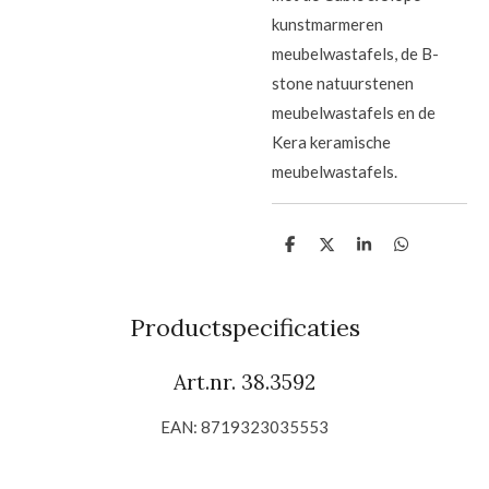
kunstmarmeren
meubelwastafels, de B-
stone natuurstenen
meubelwastafels en de
Kera keramische
meubelwastafels.
D
D
S
D
e
e
h
e
l
e
a
l
e
l
r
e
n
e
n
Productspecificaties
Art.nr. 38.3592
EAN: 8719323035553