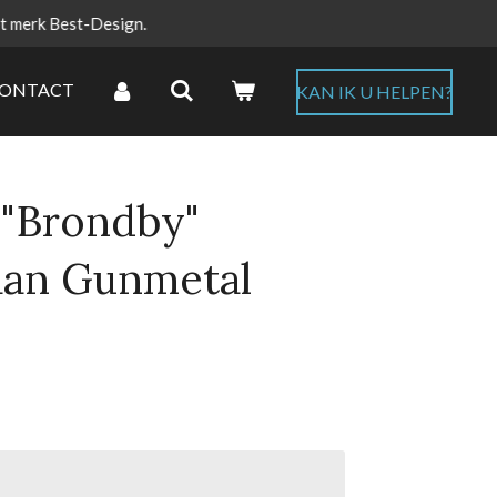
et merk Best-Design.
ONTACT
KAN IK U HELPEN?
 "Brondby"
aan Gunmetal