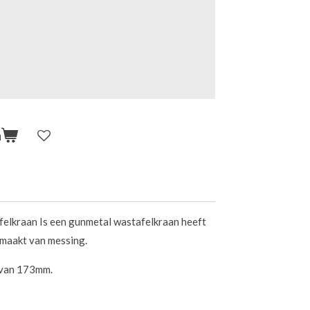
n
elkraan Is een gunmetal wastafelkraan heeft
emaakt van messing.
 van 173mm.