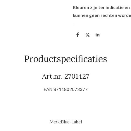
Kleuren zijn ter indicatie e
kunnen geen rechten worde
D
D
S
e
e
h
l
e
a
e
l
r
n
e
Productspecificaties
Art.nr.
2701427
EAN:
8711802073377
Merk:Blue-Label