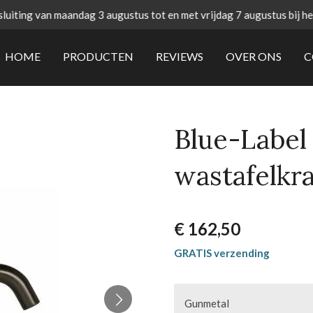
uiting van maandag 3 augustus tot en met vrijdag 7 augustus bij h
HOME
PRODUCTEN
REVIEWS
OVER ONS
C
Blue-Label
wastafelkr
€ 162,50
GRATIS verzending
Gunmetal