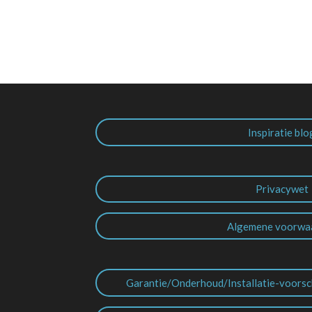
Inspiratie blo
Privacywet
Algemene voorwa
Garantie/Onderhoud/Installatie-voorsc