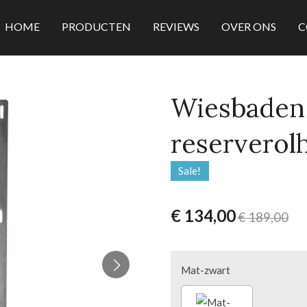
HOME
PRODUCTEN
REVIEWS
OVER ONS
C
Wiesbaden
reserverol
Sale!
€ 134,00
€ 189,00
Mat-zwart