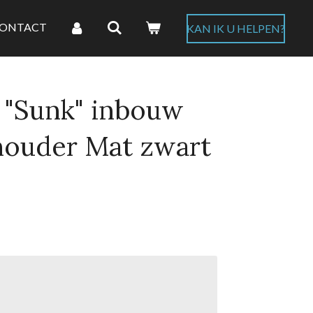
ONTACT
KAN IK U HELPEN?
 "Sunk" inbouw
houder Mat zwart