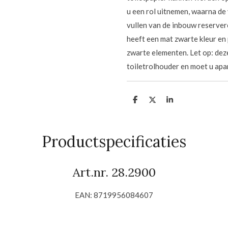
u een rol uitnemen, waarna de
vullen van de inbouw reserver
heeft een mat zwarte kleur en
zwarte elementen. Let op: de
toiletrolhouder en moet u apa
D
D
S
e
e
h
l
e
a
e
l
r
n
e
Productspecificaties
Art.nr.
28.2900
EAN:
8719956084607