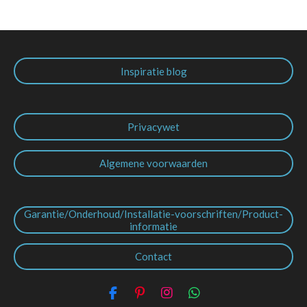
Inspiratie blog
Privacywet
Algemene voorwaarden
Garantie/Onderhoud/Installatie-voorschriften/Product-
informatie
Contact
F
P
I
W