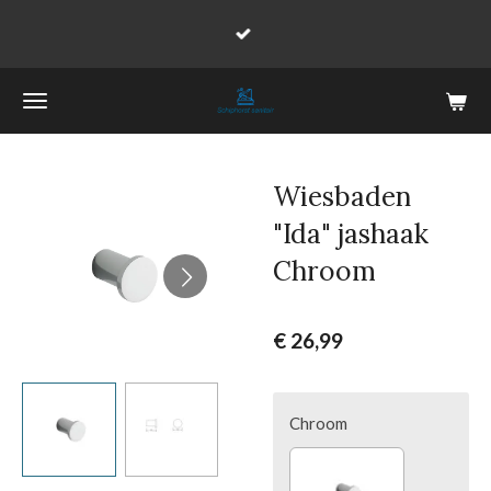
Ga
direct
naar
de
hoofdinhoud
Wiesbaden
"Ida" jashaak
Chroom
€ 26,99
Chroom