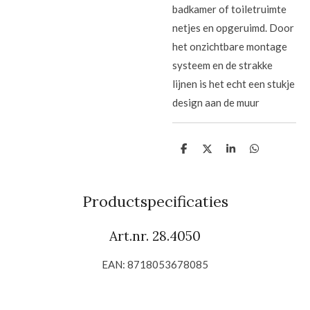
badkamer of toiletruimte
netjes en opgeruimd. Door
het onzichtbare montage
systeem en de strakke
lijnen is het echt een stukje
design aan de muur
D
D
S
D
e
e
h
e
l
e
a
l
e
l
r
e
n
e
n
Productspecificaties
Art.nr. 28.4050
EAN:
8718053678085