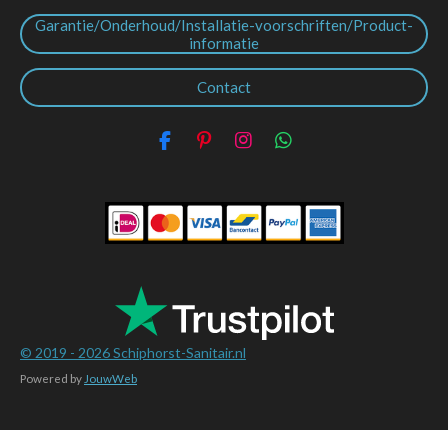
Garantie/Onderhoud/Installatie-voorschriften/Product-
informatie
Contact
F
P
I
W
a
i
n
h
c
n
s
a
e
t
t
t
b
e
a
s
o
r
g
A
o
e
r
p
k
s
a
p
t
m
© 2019 - 2026
Schiphorst-Sanitair.nl
Powered by
JouwWeb