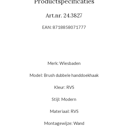
Productspecificaties
Art.nr. 24.3827
EAN:
8718858071777
Merk:
Wiesbaden
Model: Brush dubbele h
anddoekhaak
Kleur:
RVS
Stijl:
Modern
Materiaal:
RVS
Montagewijze:
Wand