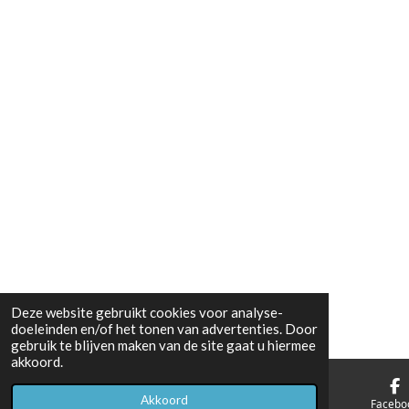
Deze website gebruikt cookies voor analyse-
doeleinden en/of het tonen van advertenties. Door
gebruik te blijven maken van de site gaat u hiermee
akkoord.
Akkoord
E-mailadres
Telefoonnummer
Facebo