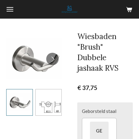
Ga
direct
naar
de
Wiesbaden
hoofdinhoud
"Brush"
Dubbele
jashaak RVS
€ 37,75
Geborsteld staal
GE