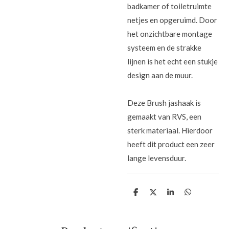
badkamer of toiletruimte
netjes en opgeruimd. Door
het onzichtbare montage
systeem en de strakke
lijnen is het echt een stukje
design aan de muur.
Deze Brush jashaak is
gemaakt van RVS, een
sterk materiaal. Hierdoor
heeft dit product een zeer
lange levensduur.
D
D
S
D
e
e
h
e
l
e
a
l
e
l
r
e
n
e
n