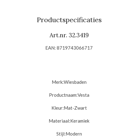
e
e
h
e
l
e
a
l
e
l
r
e
n
e
n
Productspecificaties
Art.nr. 32.3419
EAN: 8719743066717
Merk:
Wiesbaden
Productnaam:
Vesta
Kleur:Mat-Zwart
Materiaal:
Keramiek
Stijl:
Modern