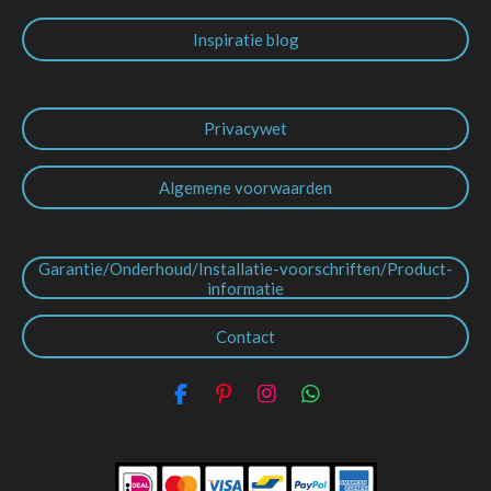
Inspiratie blog
Privacywet
Algemene voorwaarden
Garantie/Onderhoud/Installatie-voorschriften/Product-
informatie
Contact
F
P
I
W
a
i
n
h
c
n
s
a
e
t
t
t
b
e
a
s