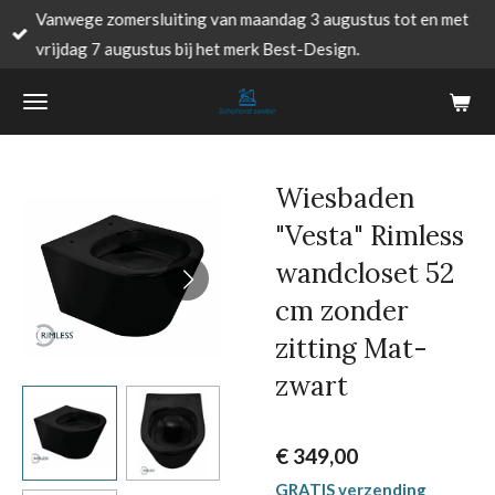
Vanwege zomersluiting van maandag 3 augustus tot en met
Ga
vrijdag 7 augustus bij het merk Best-Design.
direct
naar
de
hoofdinhoud
Wiesbaden
"Vesta" Rimless
wandcloset 52
cm zonder
zitting Mat-
zwart
€ 349,00
GRATIS verzending