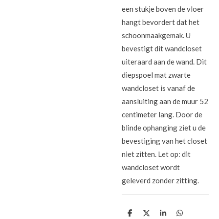
een stukje boven de vloer
hangt bevordert dat het
schoonmaakgemak. U
bevestigt dit wandcloset
uiteraard aan de wand. Dit
diepspoel mat zwarte
wandcloset is vanaf de
aansluiting aan de muur 52
centimeter lang. Door de
blinde ophanging ziet u de
bevestiging van het closet
niet zitten. Let op: dit
wandcloset wordt
geleverd zonder zitting.
D
D
S
D