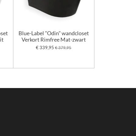
oset
Blue-Label "Odin" wandcloset
it
Verkort Rimfree Mat-zwart
€ 339,95
€ 379,95