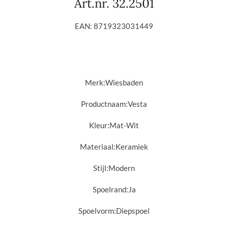
Art.nr. 32.2501
EAN: 8719323031449
Merk:
Wiesbaden
Productnaam:
Vesta
Kleur:Mat-Wit
Materiaal:
Keramiek
Stijl:
Modern
Spoelrand:
Ja
Spoelvorm:
Diepspoel