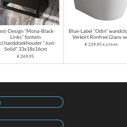
est-Design "Mona-Black-
Blue-Label "Odin" wandcl
Links" fontein
Verkort Rimfree Glans-w
cl.handdoekhouder "Just-
€ 239,95
€ 279,95
Solid" 33x18x16cm
€ 269,95
g