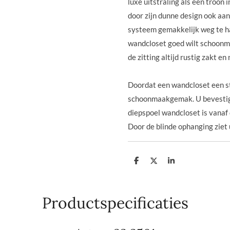
luxe uitstraling als een troon 
door zijn dunne design ook aan 
systeem gemakkelijk weg te ha
wandcloset goed wilt schoonm
de zitting altijd rustig zakt e
Doordat een wandcloset een st
schoonmaakgemak. U bevestigt
diepspoel wandcloset is vanaf 
Door de blinde ophanging ziet u
D
D
S
e
e
h
l
e
a
e
l
r
n
e
Productspecificaties