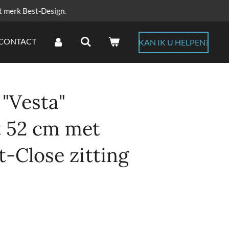
t merk Best-Design.
CONTACT
KAN IK U HELPEN?
"Vesta"
 52 cm met
ft-Close zitting