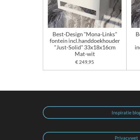
Best-Design "Mona-Links"
B
fontein incl.handdoekhouder
"Just-Solid" 33x18x16cm
in
Mat-wit
€ 249,95
Inspiratie blo
Privacywet