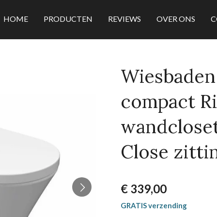
HOME
PRODUCTEN
REVIEWS
OVER ONS
C
Wiesbaden 
compact R
wandcloset
Close zitti
€ 339,00
GRATIS verzending