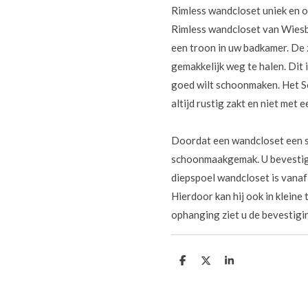
Rimless wandcloset uniek en o
Rimless wandcloset van Wiesbade
een troon in uw badkamer. De 
gemakkelijk weg te halen. Dit
goed wilt schoonmaken. Het So
altijd rustig zakt en niet met 
Doordat een wandcloset een s
schoonmaakgemak. U bevestigt
diepspoel wandcloset is vanaf
Hierdoor kan hij ook in kleine
ophanging ziet u de bevestigin
D
D
S
e
e
h
l
e
a
e
l
r
n
e