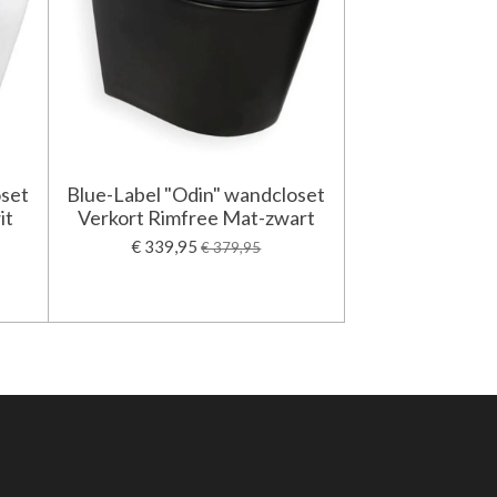
oset
Blue-Label "Odin" wandcloset
it
Verkort Rimfree Mat-zwart
€ 339,95
€ 379,95