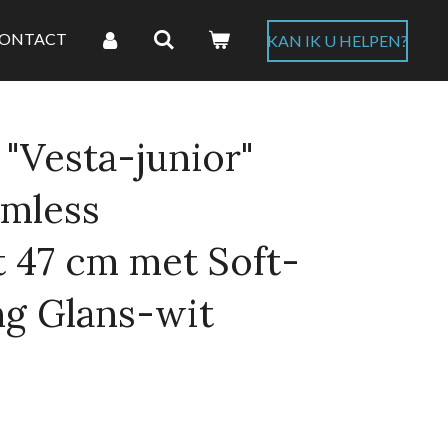
ONTACT
KAN IK U HELPEN?
"Vesta-junior"
imless
 47 cm met Soft-
ng Glans-wit