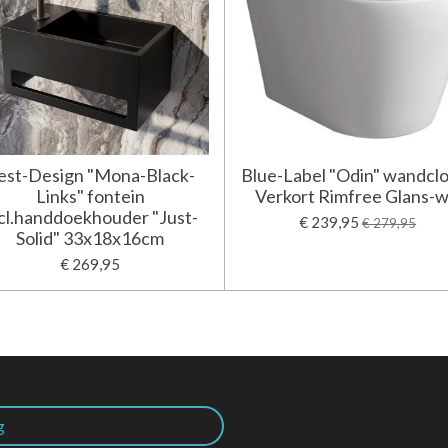
est-Design "Mona-Black-
Blue-Label "Odin" wandcl
Links" fontein
Verkort Rimfree Glans-w
cl.handdoekhouder "Just-
€ 239,95
€ 279,95
Solid" 33x18x16cm
€ 269,95
g