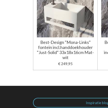
Best-Design "Mona-Links"
B
fontein incl.handdoekhouder
"Just-Solid" 33x18x16cm Mat-
in
wit
€ 249,95
Inspiratie blo