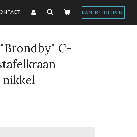
ONTACT
KAN IK U HELPEN?
 "Brondby" C-
stafelkraan
 nikkel