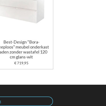
Best-Design "Bora-
eploos" meubel onderkast
laden zonder wastafel 120
cm glans-wit
€ 719,95
g