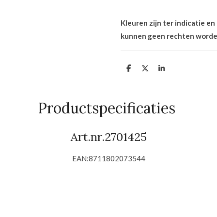
Kleuren zijn ter indicatie e
kunnen geen rechten worde
D
D
S
e
e
h
l
e
a
e
l
r
n
e
Productspecificaties
Art.nr.
2701425
EAN:
8711802073544