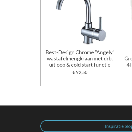
Best-Design Chrome "Angely"
wastafelmengkraan met drb.
Gre
uitloop & cold start functie
4 
€ 92,50
Inspiratie blo